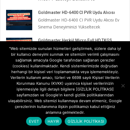
Goldmaster HD-6400 CI PVR Uydu Alıcısı
Goldmaster HD-6400 CI PVR Uydu Alıcısı Ev
Sinema Deneyiminizi Yükseltecek
Goldmaster Herkül Micro Full HD TKGS
Özellikler
"Web sitemizde sunulan hizmetleri geliştirmek, sizlere daha iyi
Goldmaster Herkül Micro Full HD TKGS:
bir kullanıcı deneyimi sunmak ve sitemizin verimli çalışmasını
Kompakt Tasarım, Üstün Performans
sağlamak amacıyla Google tarafından sağlanan çerezler
(cookies) kullanılmaktadır. Kendi sistemlerimizde doğrudan
herhangi bir kişisel veri toplamamakta veya işlememekteyiz.
NEXT 2071 FHD Uydu Alıcısı Ev Sinema
Verilerin kullanım amacı, türleri ve 6698 sayılı Kişisel Verilerin
Deneyiminizi Yeniden Tanımlayın
Korunması Kanunu (KVKK) uyarınca kişisel verilerinizin
NEXT 2071 FHD Uydu Alıcısı: Ev Sinema
işlenmesiyle ilgili detaylı bilgilere [GİZLİLİK POLİTİKASI]
Deneyiminizi Yeniden Tanımlayın
sayfamızdan ve Google'ın kendi gizlilik politikalarından
ulaşabilirsiniz. Web sitemizi kullanmaya devam etmeniz, Google
Redline S150 HD Kurulum Rehberi
çerezlerinin kullanımına ilişkin politikamızı kabul ettiğiniz
anlamına gelmektedir.
Televizyon Keyfinizi Kesintisiz Kılın: Redline
S150 HD Kurulum Rehberi Yeni
EVET
HAYIR
GİZLİLİK POLİTİKASI