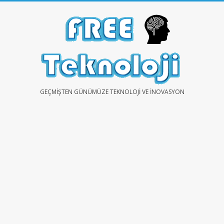
Skip
to
content
FREE
GEÇMIŞTEN GÜNÜMÜZE TEKNOLOJI VE İNOVASYON
TEKNOLOJİ