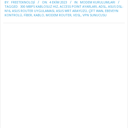
BY:
FREETEKNOLOJI
ON:
4 EKIM 2023
IN:
MODEM KURULUMLARI
10-
TAGGED:
300 MBPS KABLOSUZ HIZ
,
ACCESS POİNT AYARLARI
,
ADSL
,
ASUS DSL-
04
N16
,
ASUS ROUTER UYGULAMASI
,
ASUS WRT ARAYÜZÜ
,
ÇIFT WAN
,
EBEVEYN
KONTROLÜ
,
FIBER
,
KABLO
,
MODEM ROUTER
,
VDSL
,
VPN SUNUCUSU