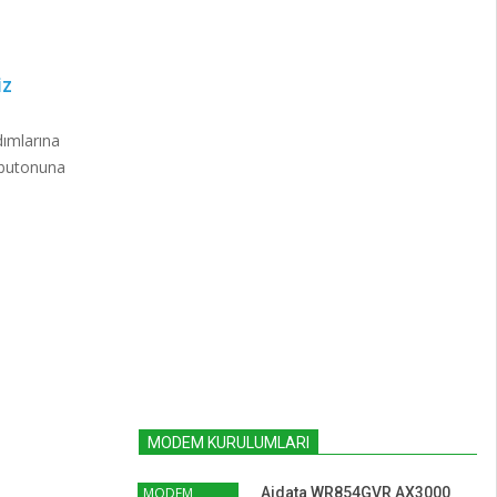
İZ
dımlarına
 butonuna
MODEM KURULUMLARI
MODEM
Aidata WR854GVR AX3000