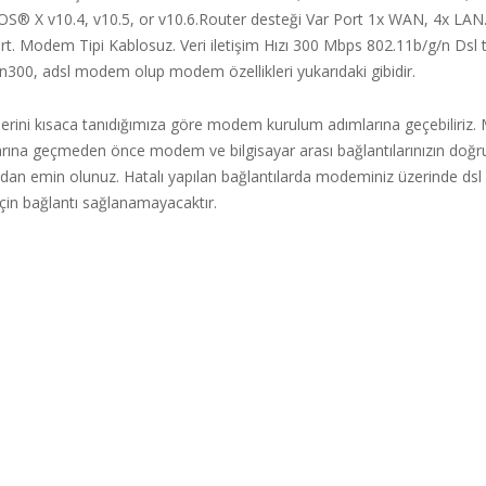
OS® X v10.4, v10.5, or v10.6.Router desteği Var Port 1x WAN, 4x LAN.
t. Modem Tipi Kablosuz. Veri iletişim Hızı 300 Mbps 802.11b/g/n Dsl t
n300, adsl modem olup modem özellikleri yukarıdaki gibidir.
erini kısaca tanıdığımıza göre modem kurulum adımlarına geçebiliriz
rına geçmeden önce modem ve bilgisayar arası bağlantılarınızın doğr
ından emin olunuz. Hatalı yapılan bağlantılarda modeminiz üzerinde dsl 
çin bağlantı sağlanamayacaktır.