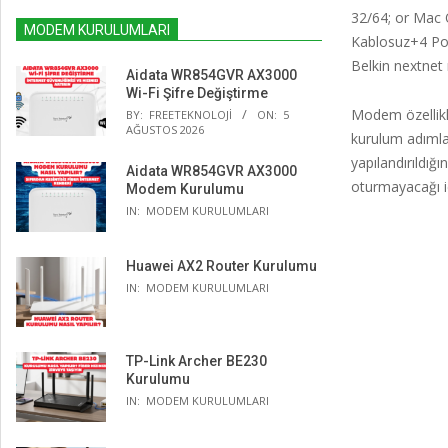
32/64; or Mac 
MODEM KURULUMLARI
Kablosuz+4 Por
Belkin nextnet 
Aidata WR854GVR AX3000
Wi-Fi Şifre Değiştirme
Modem özellikl
BY:
FREETEKNOLOJI
ON:
5
AĞUSTOS 2026
kurulum adımla
yapılandırıldığ
Aidata WR854GVR AX3000
oturmayacağı i
Modem Kurulumu
IN:
MODEM KURULUMLARI
Huawei AX2 Router Kurulumu
IN:
MODEM KURULUMLARI
TP-Link Archer BE230
Kurulumu
IN:
MODEM KURULUMLARI