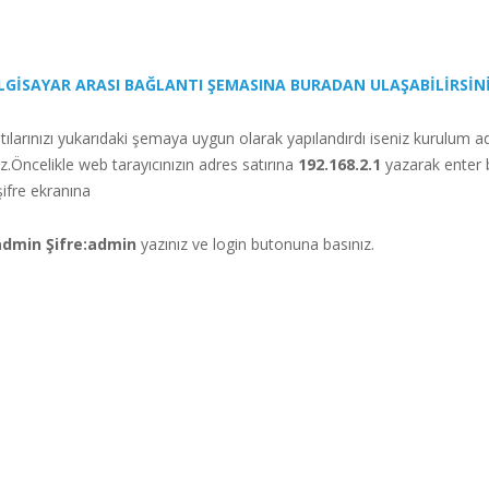
LGİSAYAR ARASI BAĞLANTI ŞEMASINA BURADAN ULAŞABİLİRSİN
larınızı yukarıdaki şemaya uygun olarak yapılandırdı iseniz kurulum a
z.Öncelikle web tarayıcınızın adres satırına
192.168.2.1
yazarak enter
şifre ekranına
:admin
Şifre:admin
yazınız ve login butonuna basınız.