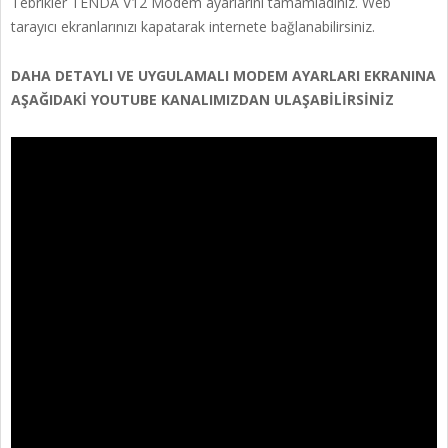
Tebrikler TENDA V12 Modem ayarlarını tamamladınız. Web
tarayıcı ekranlarınızı kapatarak internete bağlanabilirsiniz.
DAHA DETAYLI VE UYGULAMALI MODEM AYARLARI EKRANINA
AŞAĞIDAKİ YOUTUBE KANALIMIZDAN ULAŞABİLİRSİNİZ