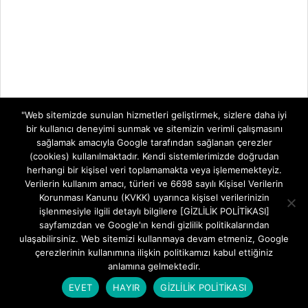
"Web sitemizde sunulan hizmetleri geliştirmek, sizlere daha iyi
bir kullanıcı deneyimi sunmak ve sitemizin verimli çalışmasını
sağlamak amacıyla Google tarafından sağlanan çerezler
(cookies) kullanılmaktadır. Kendi sistemlerimizde doğrudan
herhangi bir kişisel veri toplamamakta veya işlememekteyiz.
Verilerin kullanım amacı, türleri ve 6698 sayılı Kişisel Verilerin
Korunması Kanunu (KVKK) uyarınca kişisel verilerinizin
işlenmesiyle ilgili detaylı bilgilere [GİZLİLİK POLİTİKASI]
MODEM KURULUMLARI
sayfamızdan ve Google'ın kendi gizlilik politikalarından
ulaşabilirsiniz. Web sitemizi kullanmaya devam etmeniz, Google
Aidata WR854GVR AX3000 Wi-Fi Şifre
çerezlerinin kullanımına ilişkin politikamızı kabul ettiğiniz
Değiştirme
anlamına gelmektedir.
BY:
FREETEKNOLOJI
ON:
5 AĞUSTOS 2026
EVET
HAYIR
GİZLİLİK POLİTİKASI