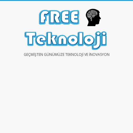
Skip
to
content
FREE
GEÇMIŞTEN GÜNÜMÜZE TEKNOLOJI VE İNOVASYON
TEKNOLOJİ