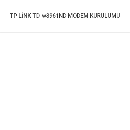
TP LİNK TD-w8961ND MODEM KURULUMU