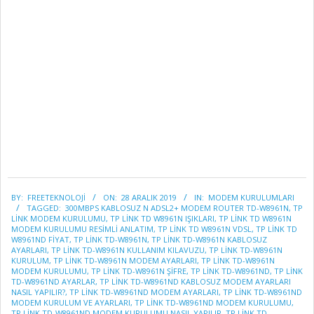
2019-
BY:
FREETEKNOLOJI
ON:
28 ARALIK 2019
IN:
MODEM KURULUMLARI
12-
TAGGED:
300MBPS KABLOSUZ N ADSL2+ MODEM ROUTER TD-W8961N
,
TP
28
LINK MODEM KURULUMU
,
TP LINK TD W8961N IŞIKLARI
,
TP LINK TD W8961N
MODEM KURULUMU RESIMLI ANLATIM
,
TP LINK TD W8961N VDSL
,
TP LINK TD
W8961ND FIYAT
,
TP LİNK TD-W8961N
,
TP LINK TD-W8961N KABLOSUZ
AYARLARI
,
TP LINK TD-W8961N KULLANIM KILAVUZU
,
TP LİNK TD-W8961N
KURULUM
,
TP LİNK TD-W8961N MODEM AYARLARI
,
TP LİNK TD-W8961N
MODEM KURULUMU
,
TP LİNK TD-W8961N ŞIFRE
,
TP LİNK TD-W8961ND
,
TP LİNK
TD-W8961ND AYARLAR
,
TP LİNK TD-W8961ND KABLOSUZ MODEM AYARLARI
NASIL YAPILIR?
,
TP LİNK TD-W8961ND MODEM AYARLARI
,
TP LİNK TD-W8961ND
MODEM KURULUM VE AYARLARI
,
TP LİNK TD-W8961ND MODEM KURULUMU
,
TP LİNK TD-W8961ND MODEM KURULUMU NASIL YAPILIR
,
TP LİNK TD-