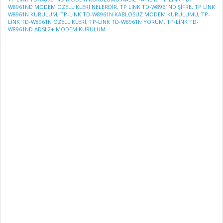
W8961ND MODEM ÖZELLİKLERİ NELERDİR
,
TP LİNK TD-W8961ND ŞIFRE
,
TP LINK
W8961N KURULUM
,
TP-LINK TD-W8961N KABLOSUZ MODEM KURULUMU
,
TP-
LINK TD-W8961N ÖZELLIKLERI
,
TP-LINK TD-W8961N YORUM
,
TP-LINK TD-
W8961ND ADSL2+ MODEM KURULUM