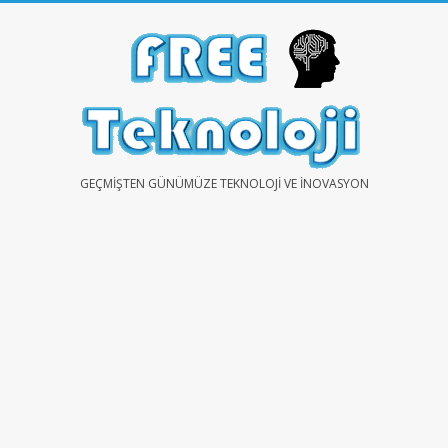
Skip
to
content
FREE
GEÇMIŞTEN GÜNÜMÜZE TEKNOLOJI VE İNOVASYON
TEKNOLOJİ