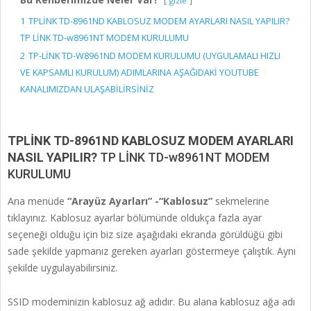
gizle
1
TPLİNK TD-8961ND KABLOSUZ MODEM AYARLARI NASIL YAPILIR?
TP LİNK TD-w8961NT MODEM KURULUMU
2
TP-LİNK TD-W8961ND MODEM KURULUMU (UYGULAMALI HIZLI
VE KAPSAMLI KURULUM) ADIMLARINA AŞAĞIDAKİ YOUTUBE
KANALIMIZDAN ULAŞABİLİRSİNİZ
TPLİNK TD-8961ND KABLOSUZ MODEM AYARLARI
NASIL YAPILIR?
TP LİNK TD-w8961NT MODEM
KURULUMU
Ana menüde
“Arayüz Ayarları” -“Kablosuz”
sekmelerine
tıklayınız. Kablosuz ayarlar bölümünde oldukça fazla ayar
seçeneği olduğu için biz size aşağıdaki ekranda görüldüğü gibi
sade şekilde yapmanız gereken ayarları göstermeye çalıştık. Aynı
şekilde uygulayabilirsiniz.
SSID modeminizin kablosuz ağ adıdır. Bu alana kablosuz ağa adı