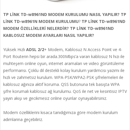
TP LİNK TD-w8961ND MODEM KURULUMU NASIL YAPILIR? TP
LİNK TD-w8961N MODEM KURULUMU
?
TP LİNK TD-w8961ND
MODEM ÖZELLİKLERİ NELERDİR? TP LİNK TD-w8961ND
KABLOSUZ MODEM AYARLARI NASIL YAPILIR?
Yüksek Hızlı
ADSL 2/2
+ Modem, Kablosuz N Access Point ve 4-
Port Routerın hepsi bir arada.300Mbps’a varan kablosuz N hızı ile
muhteşem online oyun, internet aramaları ve video görüntüleme
performansı. Çoklu dil destekli kolay kurulum yardımcısı yazımı ile
hızlı ve zahmetsiz kurulum. WPA-PSK/WPA2-PSK şifrelemeleri ile
kablosuz ağınıza aktif koruma. QSS butonuna tek basışta WPA
şifre korumalı kablosuz ağ kurulumu. QoS ile net ve kesintisiz IPTV
yayın akışı ve gecikmesiz online oyunlar oynayabilirsiniz.
Modem özelliklerini kısaca tanıdığımıza göre modem kurulum
adımlarına geçebiliriz.