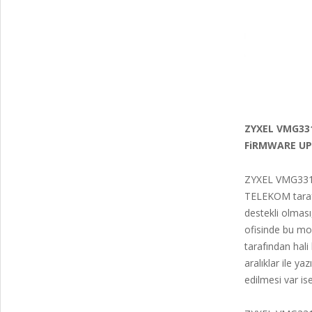
ZYXEL VMG331
FiRMWARE UP
ZYXEL VMG3312
TELEKOM tarafı
destekli olması,
ofisinde bu 
tarafından hal
aralıklar ile y
edilmesi var i