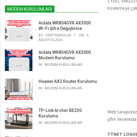
ZYXEL VMG3312
incelemeye çalı
MODEM KURULUMLARI
Aidata WR854GVR AX3000
Wi-Fi Şifre Değiştirme
BY:
FREETEKNOLOJI
ON:
5
AĞUSTOS 2026
Aidata WR854GVR AX3000
Modem Kurulumu
IN:
MODEM KURULUMLARI
Huawei AX2 Router Kurulumu
IN:
MODEM KURULUMLARI
TP-Link Archer BE230
Web tarayıcınız
Kurulumu
şifre ekranında
IN:
MODEM KURULUMLARI
TTNET LOGO