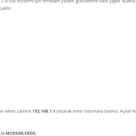
-B10B modemi için firmware yazılım güncelleme nasıl yapılır aşam
şalım.
ın adres satırına
192.168.1.1
yazarak enter butonuna basınız. Açılan kul
LU MODEMLERDE;