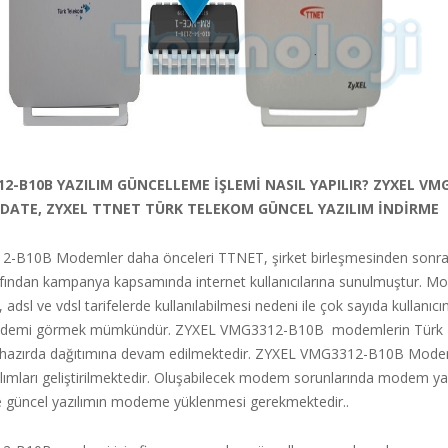
2-B10B YAZILIM GÜNCELLEME İŞLEMİ NASIL YAPILIR? ZYXEL VM
DATE, ZYXEL TTNET TÜRK TELEKOM GÜNCEL YAZILIM İNDİRME
-B10B Modemler daha önceleri TTNET, şirket birleşmesinden sonr
ndan kampanya kapsamında internet kullanıcılarına sunulmuştur. Mod
 adsl ve vdsl tarifelerde kullanılabilmesi nedeni ile çok sayıda kullanıcı
modemi görmek mümkündür. ZYXEL VMG3312-B10B modemlerin Türk
i hazırda dağıtımına devam edilmektedir. ZYXEL VMG3312-B10B Modemi
azılımları geliştirilmektedir. Oluşabilecek modem sorunlarında modem ya
se güncel yazılımın modeme yüklenmesi gerekmektedir..