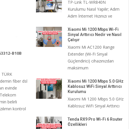
TP-Link TL-WR840N
Kurulumu Nasıl Yapılır; Adım
Adım İnternet Hızınızı ve
Xiaomi Mi 1200 Mbps Wi-Fi
Sinyal Arttırıcı Nedir ve Nasıl
Çalışır
Xiaomi Mi AC1200 Range
G3312-B10B
Extender (Wi-Fi Sinyal
Güçlendirici) cihazınızdan
maksimum
a TÜRK
emin fiber dsl
Xiaomi Mi 1200 Mbps 5.0 GHz
Kablosuz WiFi Sinyal Arttırıcı
nın evinde
Kurulumu
 Telekom
Xiaomi Mi 1200 Mbps 5.0 GHz
n belirli
Kablosuz WiFi Sinyal Arttırıcı
zılımın kontrol
Tenda RX9 Pro Wi-Fi 6 Router
Özellikleri