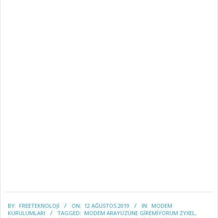
2019-
BY:
FREETEKNOLOJI
ON:
12 AĞUSTOS 2019
IN:
MODEM
08-
KURULUMLARI
TAGGED:
MODEM ARAYÜZÜNE GIREMIYORUM ZYXEL
,