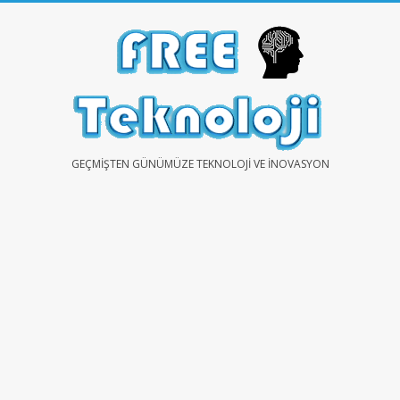
Skip
to
content
FREE
GEÇMIŞTEN GÜNÜMÜZE TEKNOLOJI VE İNOVASYON
TEKNOLOJİ