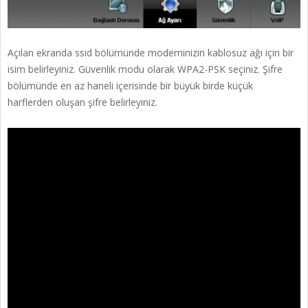
Açılan ekranda ssıd bölümünde modeminizin kablosuz ağı için bir
isim belirleyiniz. Güvenlik modu olarak WPA2-PSK seçiniz. Şifre
bölümünde en az haneli içerisinde bir büyük birde küçük
harflerden oluşan şifre belirleyiniz.