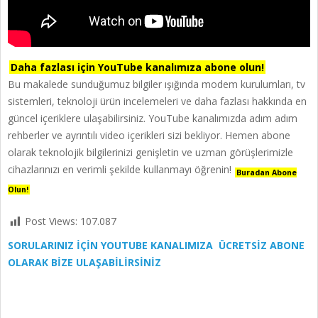
Daha fazlası için YouTube kanalımıza abone olun!
Bu makalede sunduğumuz bilgiler ışığında modem kurulumları, tv
sistemleri, teknoloji ürün incelemeleri ve daha fazlası hakkında en
güncel içeriklere ulaşabilirsiniz. YouTube kanalımızda adım adım
rehberler ve ayrıntılı video içerikleri sizi bekliyor. Hemen abone
olarak teknolojik bilgilerinizi genişletin ve uzman görüşlerimizle
cihazlarınızı en verimli şekilde kullanmayı öğrenin!
Buradan Abone
Olun!
Post Views:
107.087
SORULARINIZ İÇİN YOUTUBE KANALIMIZA ÜCRETSİZ ABONE
OLARAK BİZE ULAŞABİLİRSİNİZ