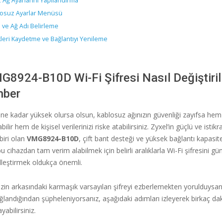
 Ağ Ayarlarını Yapılandırma
losuz Ayarlar Menüsü
e ve Ağ Adı Belirleme
kleri Kaydetme ve Bağlantıyı Yenileme
G8924-B10D Wi-Fi Şifresi Nasıl Değiştiril
hber
z ne kadar yüksek olursa olsun, kablosuz ağınızın güvenliği zayıfsa h
ilir hem de kişisel verilerinizi riske atabilirsiniz. Zyxel’in güçlü ve istikra
biri olan
VMG8924-B10D
, çift bant desteği ve yüksek bağlantı kapasit
bu cihazdan tam verim alabilmek için belirli aralıklarla Wi-Fi şifresini g
elleştirmek oldukça önemli.
in arkasındaki karmaşık varsayılan şifreyi ezberlemekten yorulduysan
ğlandığından şüpheleniyorsanız, aşağıdaki adımları izleyerek birkaç dak
yabilirsiniz.