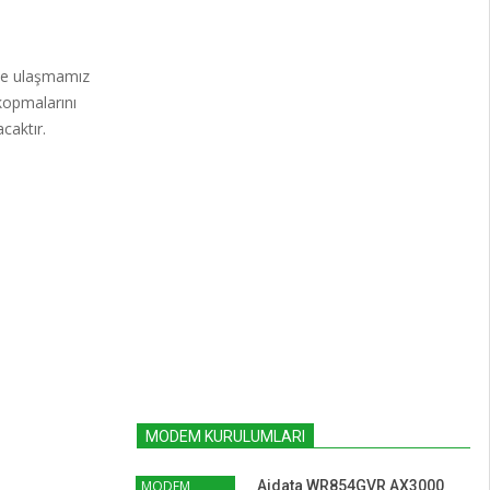
ine ulaşmamız
kopmalarını
caktır.
MODEM KURULUMLARI
MODEM
Aidata WR854GVR AX3000