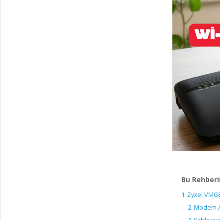
Bu Rehberi
1
Zyxel VMG89
2
Modem Ar