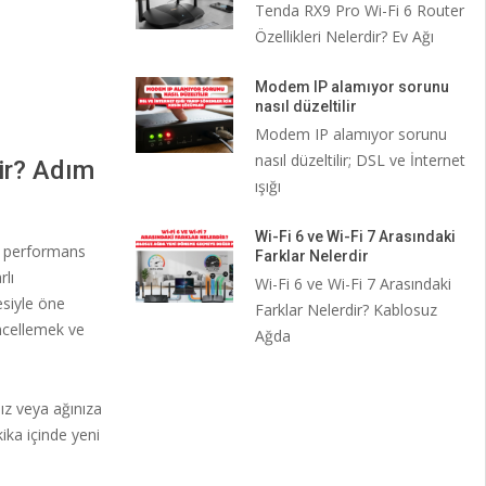
Tenda RX9 Pro Wi-Fi 6 Router
Özellikleri Nelerdir? Ev Ağı
Modem IP alamıyor sorunu
nasıl düzeltilir
Modem IP alamıyor sorunu
nasıl düzeltilir; DSL ve İnternet
ir? Adım
ışığı
Wi-Fi 6 ve Wi-Fi 7 Arasındaki
em performans
Farklar Nelerdir
rlı
Wi-Fi 6 ve Wi-Fi 7 Arasındaki
esiyle öne
Farklar Nelerdir? Kablosuz
üncellemek ve
Ağda
ız veya ağınıza
ika içinde yeni