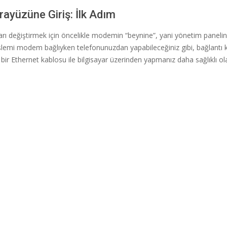
yüzüne Giriş: İlk Adım
arı değiştirmek için öncelikle modemin “beynine”, yani yönetim panel
işlemi modem bağlıyken telefonunuzdan yapabileceğiniz gibi, bağlantı 
ir Ethernet kablosu ile bilgisayar üzerinden yapmanız daha sağlıklı ola