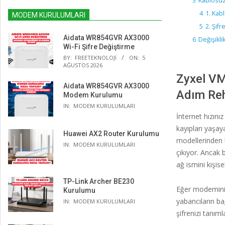
3
Kablosuz
4
1. Kab
MODEM KURULUMLARI
5
2. Şifr
Aidata WR854GVR AX3000
6
Değişikli
Wi-Fi Şifre Değiştirme
BY:
FREETEKNOLOJI
ON:
5
AĞUSTOS 2026
Zyxel VM
Aidata WR854GVR AX3000
Adım Re
Modem Kurulumu
IN:
MODEM KURULUMLARI
İnternet hızını
kayıpları yaşayab
Huawei AX2 Router Kurulumu
modellerinden 
IN:
MODEM KURULUMLARI
çıkıyor. Ancak 
ağ ismini kişis
TP-Link Archer BE230
Eğer modeminiz
Kurulumu
yabancıların ba
IN:
MODEM KURULUMLARI
şifrenizi tanımla