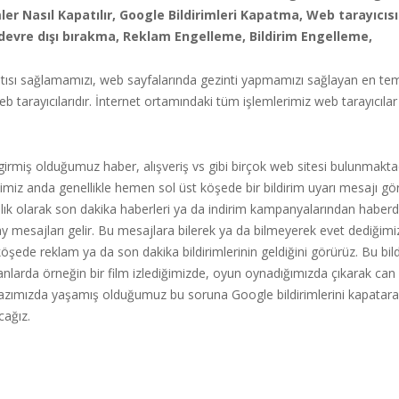
ler Nasıl Kapatılır, Google Bildirimleri Kapatma, Web tarayıcısı
i devre dışı bırakma, Reklam Engelleme, Bildirim Engelleme,
ntısı sağlamamızı, web sayfalarında gezinti yapmamızı sağlayan en t
b tarayıcılarıdır. İnternet ortamındaki tüm işlemlerimiz web tarayıcıla
girmiş olduğumuz haber, alışveriş vs gibi birçok web sitesi bulunmakta
iğimiz anda genellikle hemen sol üst köşede bir bildirim uyarı mesajı gö
nlık olarak son dakika haberleri ya da indirim kampanyalarından haberd
ay mesajları gelir. Bu mesajlara bilerek ya da bilmeyerek evet dediğimi
köşede reklam ya da son dakika bildirimlerinin geldiğini görürüz. Bu bil
nlarda örneğin bir film izlediğimizde, oyun oynadığımızda çıkarak can sı
yazımızda yaşamış olduğumuz bu soruna Google bildirimlerini kapata
cağız.