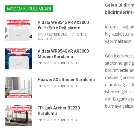
Gelen Bildirim
MODEM KURULUMLARI
bildirimlerin
Aidata WR854GVR AX3000
İnternet bağla
Wi-Fi Şifre Değiştirme
hiç kuşkusuz we
BY:
FREETEKNOLOJI
ON:
5
AĞUSTOS 2026
yapılmaktadır.
Aidata WR854GVR AX3000
Gün içerisinde 
Modem Kurulumu
sitelerine gird
IN:
MODEM KURULUMLARI
bildirimlerde a
misiniz gibi on
Huawei AX2 Router Kurulumu
olarak sağ alt 
IN:
MODEM KURULUMLARI
istemediğimiz a
alır. Bugünkü 
bulmaya çalışa
TP-Link Archer BE230
Kurulumu
IN:
MODEM KURULUMLARI