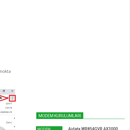
 nokta
MODEM KURULUMLARI
MODEM
Aidata WR854GVR AX3000