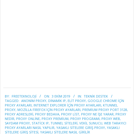
2019-
BY:
FREETEKNOLOJI
ON:
3 EKIM 2019
IN:
TEKNİK DESTEK
10-
TAGGED:
ANONIM PROXY
,
DINAMIK IP
,
ELIT PROXY
,
GOOGLE CHROME IÇIN
03
PROXY AYARLARI
,
INTERNET EXPLORER IÇIN PROXY AYARLARI
,
KTUNNEL
PROXY
,
MOZILLA FIREFOX IÇIN PROXY AYARLARI
,
PREMIUM PROXY PORT 3128
,
PROXY ADRESLERI
,
PROXY BEDAVA
,
PROXY LIST
,
PROXY NE IŞE YARAR
,
PROXY
NEDIR
,
PROXY ONLINE
,
PROXY PREMIUM
,
PROXY PROGRAMI
,
PROXY WEB
,
SAYDAM PROXY
,
STATICK IP
,
TUNNEL SITELERI
,
VEKIL SUNUCU
,
WEB TARAYICI
PROXY AYARLARI NASIL YAPILIR
,
YASAKLI SITELERE GIRIŞ PROXY
,
YASAKLI
SITELERE GIRIŞ SITESI
,
YASAKLI SITELERE NASIL GIRILIR