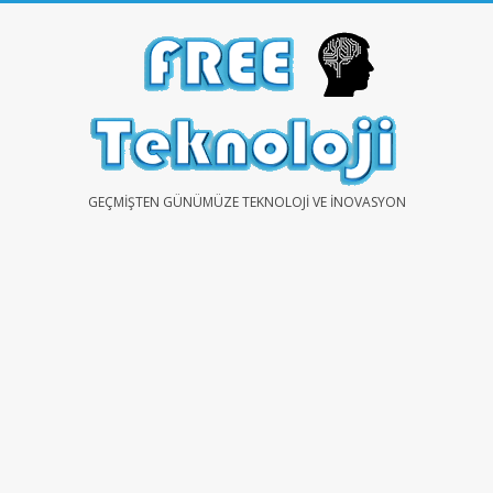
Skip
to
content
FREE
GEÇMIŞTEN GÜNÜMÜZE TEKNOLOJI VE İNOVASYON
TEKNOLOJİ