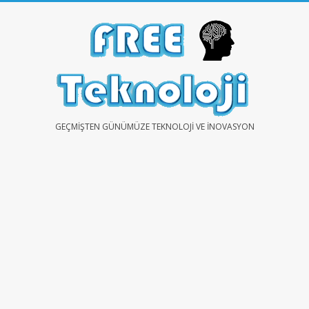
Skip
to
content
FREE
GEÇMIŞTEN GÜNÜMÜZE TEKNOLOJI VE İNOVASYON
TEKNOLOJİ