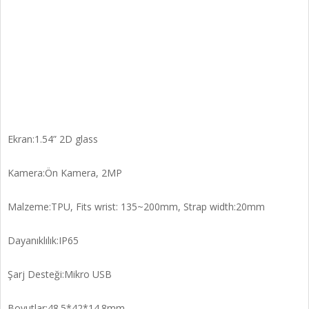
Ekran:1.54” 2D glass
Kamera:Ön Kamera, 2MP
Malzeme:TPU, Fits wrist: 135~200mm, Strap width:20mm
Dayanıklılık:IP65
Şarj Desteği:Mikro USB
Boyutlar:48.5*42*14.8mm