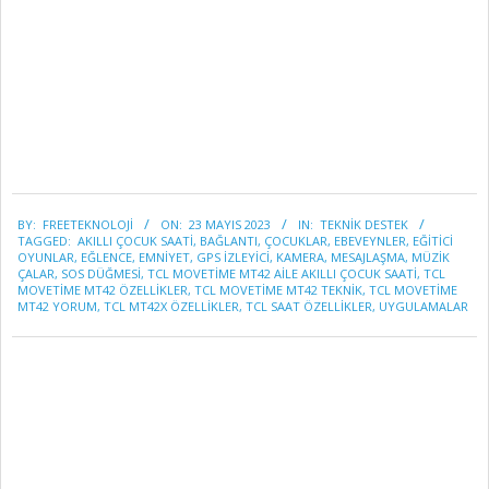
2023-
BY:
FREETEKNOLOJI
ON:
23 MAYIS 2023
IN:
TEKNİK DESTEK
05-
TAGGED:
AKILLI ÇOCUK SAATI
,
BAĞLANTI
,
ÇOCUKLAR
,
EBEVEYNLER
,
EĞITICI
23
OYUNLAR
,
EĞLENCE
,
EMNIYET
,
GPS İZLEYICI
,
KAMERA
,
MESAJLAŞMA
,
MÜZIK
ÇALAR
,
SOS DÜĞMESI
,
TCL MOVETIME MT42 AILE AKILLI ÇOCUK SAATI
,
TCL
MOVETIME MT42 ÖZELLIKLER
,
TCL MOVETIME MT42 TEKNIK
,
TCL MOVETIME
MT42 YORUM
,
TCL MT42X ÖZELLIKLER
,
TCL SAAT ÖZELLIKLER
,
UYGULAMALAR