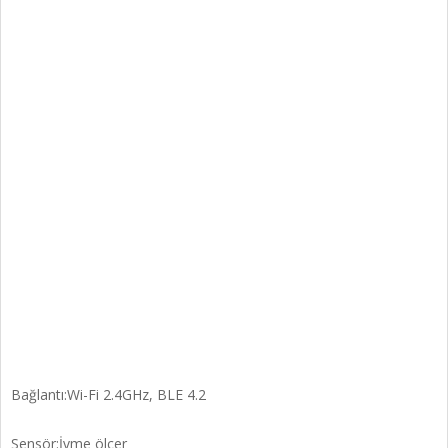
Bağlantı:Wi-Fi 2.4GHz, BLE 4.2
Sensör:İvme ölçer