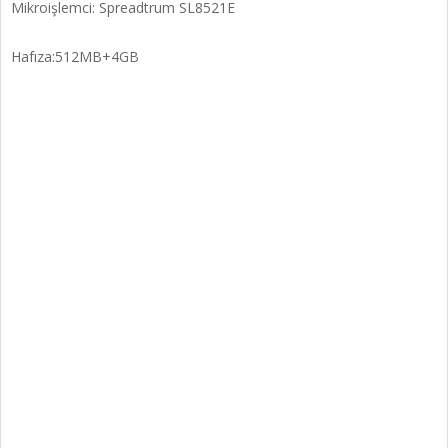
Mikroişlemci: Spreadtrum SL8521E
Hafıza:512MB+4GB