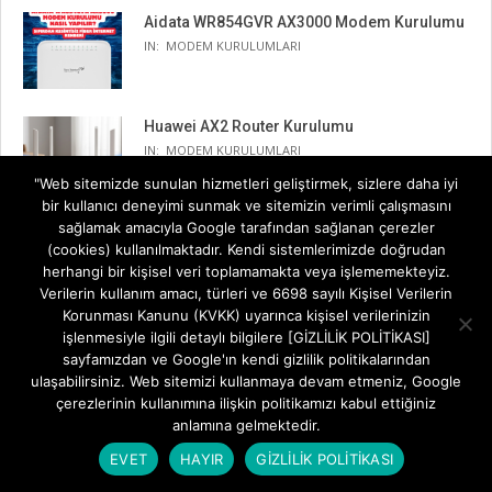
Aidata WR854GVR AX3000 Modem Kurulumu
IN:
MODEM KURULUMLARI
Huawei AX2 Router Kurulumu
IN:
MODEM KURULUMLARI
"Web sitemizde sunulan hizmetleri geliştirmek, sizlere daha iyi
bir kullanıcı deneyimi sunmak ve sitemizin verimli çalışmasını
sağlamak amacıyla Google tarafından sağlanan çerezler
TP-Link Archer BE230 Kurulumu
(cookies) kullanılmaktadır. Kendi sistemlerimizde doğrudan
IN:
MODEM KURULUMLARI
herhangi bir kişisel veri toplamamakta veya işlememekteyiz.
Verilerin kullanım amacı, türleri ve 6698 sayılı Kişisel Verilerin
Korunması Kanunu (KVKK) uyarınca kişisel verilerinizin
Tenda RX9 Pro Wi-Fi Şifresi Değiştirme
işlenmesiyle ilgili detaylı bilgilere [GİZLİLİK POLİTİKASI]
IN:
MODEM KURULUMLARI
sayfamızdan ve Google'ın kendi gizlilik politikalarından
ulaşabilirsiniz. Web sitemizi kullanmaya devam etmeniz, Google
çerezlerinin kullanımına ilişkin politikamızı kabul ettiğiniz
anlamına gelmektedir.
EVET
HAYIR
GİZLİLİK POLİTİKASI