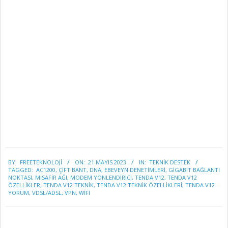
2023-
BY:
FREETEKNOLOJI
ON:
21 MAYIS 2023
IN:
TEKNİK DESTEK
05-
TAGGED:
AC1200
,
ÇIFT ​​BANT
,
DNA
,
EBEVEYN DENETIMLERI
,
GIGABIT BAĞLANTI
21
NOKTASI
,
MISAFIR AĞI
,
MODEM YÖNLENDIRICI
,
TENDA V12
,
TENDA V12
ÖZELLIKLER
,
TENDA V12 TEKNIK
,
TENDA V12 TEKNIK ÖZELLIKLERI
,
TENDA V12
YORUM
,
VDSL/ADSL
,
VPN
,
WIFI