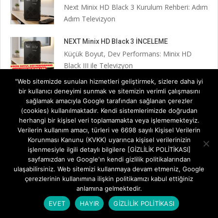
Next Minix HD Black 3 Kurulum Rehberi: Adım
Adım Televizyon
NEXT Minix HD Black 3 İNCELEME
Küçük Boyut, Dev Performans: Minix HD
Black III ile Televizyon
"Web sitemizde sunulan hizmetleri geliştirmek, sizlere daha iyi
Next 2023 Full HD Uydu Alıcısı İncelemesi
bir kullanıcı deneyimi sunmak ve sitemizin verimli çalışmasını
Televizyon İzleme Deneyiminde Yerli Güç:
sağlamak amacıyla Google tarafından sağlanan çerezler
(cookies) kullanılmaktadır. Kendi sistemlerimizde doğrudan
Next 2023 Full HD Uydu
herhangi bir kişisel veri toplamamakta veya işlememekteyiz.
Verilerin kullanım amacı, türleri ve 6698 sayılı Kişisel Verilerin
Next Kanky HD Gold Uydu Alıcısı İncelemesi
Korunması Kanunu (KVKK) uyarınca kişisel verilerinizin
Televizyon Keyfini Katlayan Küçük Dev: Next
işlenmesiyle ilgili detaylı bilgilere [GİZLİLİK POLİTİKASI]
Kanky HD Gold Uydu
sayfamızdan ve Google'ın kendi gizlilik politikalarından
ulaşabilirsiniz. Web sitemizi kullanmaya devam etmeniz, Google
çerezlerinin kullanımına ilişkin politikamızı kabul ettiğiniz
anlamına gelmektedir.
EVET
HAYIR
GİZLİLİK POLİTİKASI