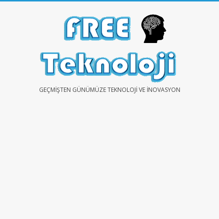
Skip
to
content
FREE
GEÇMIŞTEN GÜNÜMÜZE TEKNOLOJI VE İNOVASYON
TEKNOLOJİ