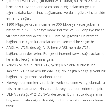
Çift bantlı Wi-Fi: V12, çift bantlı Wi-Fi sunar; bu, hem 2,4 GHz
hem de 5 GHz bantlarında çalışabileceği anlamına gelir. Bu,
ağınıza daha fazla cihaz bağlamanızı ve daha yüksek hızlar elde
etmenizi sağlar.
1200 Mbps’ye kadar indirme ve 300 Mbps’ye kadar yükleme
hızları: V12, 1200 Mbps’ye kadar indirme ve 300 Mbps’ye kadar
yükleme hızlarını destekler. Bu, hızlı ve güvenilir bir internet
bağlantısı isteyen kullanıcılar için mükemmel bir seçimdir.
ADSL ve VDSL desteği: V12, hem ADSL hem de VDSL
bağlantılarını destekler. Bu, çeşitli internet servis sağlayıcıları ile
kullanılabileceği anlamına gelir.
Yerleşik VPN sunucusu: V12, yerleşik bir VPN sunucusuna
sahiptir. Bu, halka açık bir Wi-Fi ağı gibi başka bir ağa güvenli bir
bağlantı oluşturmanıza olanak tanır.
Ebeveyn denetimleri: V12, belirli web sitelerine ve uygulamalara
erişimi kısıtlamanıza izin veren ebeveyn denetimlerine sahiptir.
DLNA desteği: V12, DLNA’yı destekler. Bu, medya dosyalarını
bilgisayarınızdan ağınızdaki diğer cihazlara aktarmanıza olanak
tanır.