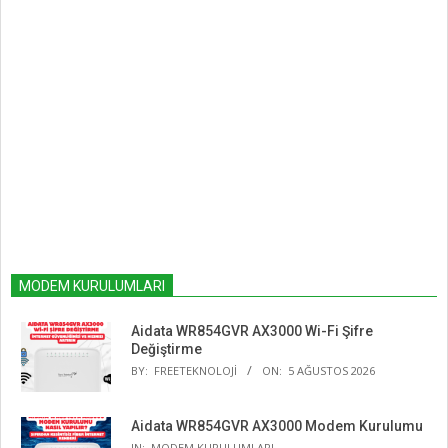
MODEM KURULUMLARI
Aidata WR854GVR AX3000 Wi-Fi Şifre
Değiştirme
BY:
FREETEKNOLOJI
ON:
5 AĞUSTOS 2026
Aidata WR854GVR AX3000 Modem Kurulumu
IN:
MODEM KURULUMLARI