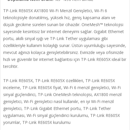
TP-Link RE605X AX1800 Wi-Fi Menzil Genişletici, Wi-Fi 6
teknolojisiyle donatılmış, yüksek hız, geniş kapsama alanı ve
düşük gecikme süreleri sunan bir cihazdır. OneMesh™ teknolojisi
sayesinde kesintisiz bir internet deneyimi sağlar. Gigabit Ethernet
portu, akıllı sinyal ışığı ve TP-Link Tether uygulaması gibi
özellikleriyle kullanım kolaylığı sunar. Üstün uyumluluğu sayesinde,
mevcut ağınızı kolayca genişletebilirsiniz. Evinizde veya ofisinizde
hızlı ve güvenilir bir internet bağlantısı için TP-Link RE605X ideal bir
tercihtir.
TP-Link RE605X, TP-Link RE605X özellikleri, TP-Link RE605X
inceleme, TP-Link RE605X fiyat, Wi-Fi 6 menzil genişletici, Wi-Fi
sinyal güçlendirici, TP-Link OneMesh teknolojisi, AX1800 menzil
genişletici, Wi-Fi genişletici nasıl kullanılır, en iyi Wi-Fi menzil
genişletici, TP-Link Gigabit Ethernet portu, TP-Link Tether
uygulaması, Wi-Fi sinyal güçlendirici kurulumu, TP-Link RE605X
yorumlar, TP-Link RE605X kurulumu