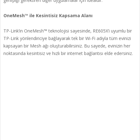
genişliği gerektiren diğer uygulamalar için idealdir.
OneMesh™ ile Kesintisiz Kapsama Alanı
TP-Link’in OneMesh™ teknolojisi sayesinde, RE605X’i uyumlu bir
TP-Link yönlendiriciye bağlayarak tek bir Wi-Fi adıyla tüm evinizi
kapsayan bir Mesh ağı oluşturabilirsiniz. Bu sayede, evinizin her
noktasında kesintisiz ve hızlı bir internet bağlantısı elde edersiniz.