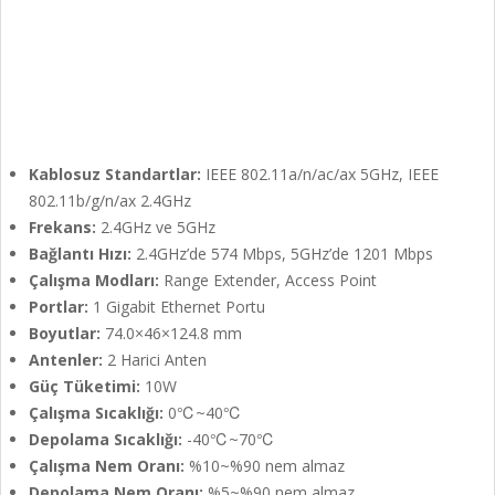
Kablosuz Standartlar:
IEEE 802.11a/n/ac/ax 5GHz, IEEE
802.11b/g/n/ax 2.4GHz
Frekans:
2.4GHz ve 5GHz
Bağlantı Hızı:
2.4GHz’de 574 Mbps, 5GHz’de 1201 Mbps
Çalışma Modları:
Range Extender, Access Point
Portlar:
1 Gigabit Ethernet Portu
Boyutlar:
74.0×46×124.8 mm
Antenler:
2 Harici Anten
Güç Tüketimi:
10W
Çalışma Sıcaklığı:
0℃~40℃
Depolama Sıcaklığı:
-40℃~70℃
Çalışma Nem Oranı:
%10~%90 nem almaz
Depolama Nem Oranı:
%5~%90 nem almaz