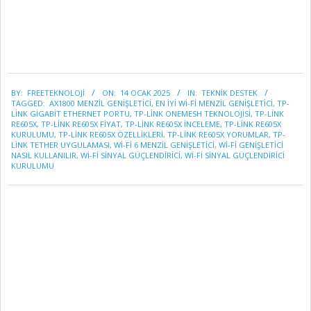
2025-
BY:
FREETEKNOLOJI
ON:
14 OCAK 2025
IN:
TEKNİK DESTEK
01-
TAGGED:
AX1800 MENZIL GENIŞLETICI
,
EN IYI WI-FI MENZIL GENIŞLETICI
,
TP-
14
LINK GIGABIT ETHERNET PORTU
,
TP-LINK ONEMESH TEKNOLOJISI
,
TP-LINK
RE605X
,
TP-LINK RE605X FIYAT
,
TP-LINK RE605X INCELEME
,
TP-LINK RE605X
KURULUMU
,
TP-LINK RE605X ÖZELLIKLERI
,
TP-LINK RE605X YORUMLAR
,
TP-
LINK TETHER UYGULAMASI
,
WI-FI 6 MENZIL GENIŞLETICI
,
WI-FI GENIŞLETICI
NASIL KULLANILIR
,
WI-FI SINYAL GÜÇLENDIRICI
,
WI-FI SINYAL GÜÇLENDIRICI
KURULUMU