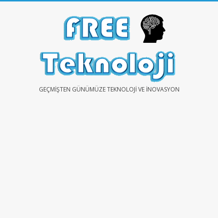
Skip
to
content
FREE
GEÇMIŞTEN GÜNÜMÜZE TEKNOLOJI VE İNOVASYON
TEKNOLOJİ