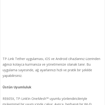
TP-Link Tether uygulaması, iOS ve Android cihazlarınız üzerinden
ağınızı kolayca kurmanıza ve yönetmenize olanak tanır. Bu
uygulama sayesinde, ağ ayarlarınızı hızlı ve pratik bir şekilde
yapabilirsiniz.
Üstün Uyumluluk
RE605X, TP-Link’in OneMesh™ uyumlu yönlendiricileriyle
mükemmel bir uyum içinde çalışır. Ayrıca, herhangi bir Wi-Fi