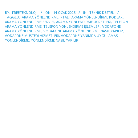
2025-
BY:
FREETEKNOLOJI
ON:
14 OCAK 2025
IN:
TEKNİK DESTEK
01-
TAGGED:
ARAMA YÖNLENDIRME IPTALI
,
ARAMA YÖNLENDIRME KODLARI
,
14
ARAMA YÖNLENDIRME SERVISI
,
ARAMA YÖNLENDIRME ÜCRETLERI
,
TELEFON
ARAMA YÖNLENDIRME
,
TELEFON YÖNLENDIRME IŞLEMLERI
,
VODAFONE
ARAMA YÖNLENDIRME
,
VODAFONE ARAMA YÖNLENDIRME NASIL YAPILIR
,
VODAFONE MÜŞTERI HIZMETLERI
,
VODAFONE YANIMDA UYGULAMASI
,
YÖNLENDIRME
,
YÖNLENDIRME NASIL YAPILIR