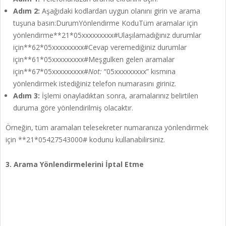
Adım 2:
Aşağıdaki kodlardan uygun olanını girin ve arama
tuşuna basın:DurumYönlendirme KoduTüm aramalar için
yönlendirme**21*05xxxxxxxxx#Ulaşılamadığınız durumlar
için**62*05xxxxxxxxx#Cevap veremediğiniz durumlar
için**61*05xxxxxxxxx#Meşgulken gelen aramalar
için**67*05xxxxxxxxx#
Not:
“05xxxxxxxxx” kısmına
yönlendirmek istediğiniz telefon numarasını giriniz.
Adım 3:
İşlemi onayladıktan sonra, aramalarınız belirtilen
duruma göre yönlendirilmiş olacaktır.
Örneğin, tüm aramaları telesekreter numaranıza yönlendirmek
için **21*05427543000# kodunu kullanabilirsiniz.
3. Arama Yönlendirmelerini İptal Etme