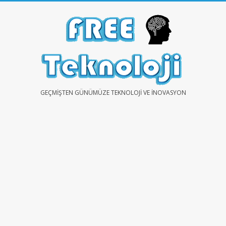
Skip
to
content
FREE
GEÇMIŞTEN GÜNÜMÜZE TEKNOLOJI VE İNOVASYON
TEKNOLOJİ