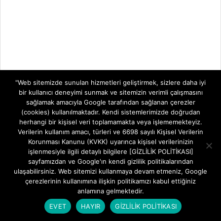
"Web sitemizde sunulan hizmetleri geliştirmek, sizlere daha iyi
TELEVİZYON SİSTEMLERİ
bir kullanıcı deneyimi sunmak ve sitemizin verimli çalışmasını
sağlamak amacıyla Google tarafından sağlanan çerezler
(cookies) kullanılmaktadır. Kendi sistemlerimizde doğrudan
TELEVİZYON
ZTE ZXHN H1601-P Ebeveyn Denetimi ve
SİSTEMLERİ
Zaman Kısıtlama Rehberi
herhangi bir kişisel veri toplamamakta veya işlememekteyiz.
Verilerin kullanım amacı, türleri ve 6698 sayılı Kişisel Verilerin
İnternet Kontrolü Sizin Elinizde: ZTE ZXHN
Korunması Kanunu (KVKK) uyarınca kişisel verilerinizin
H1601-P Ebeveyn Denetimi ve
işlenmesiyle ilgili detaylı bilgilere [GİZLİLİK POLİTİKASI]
sayfamızdan ve Google'ın kendi gizlilik politikalarından
Goldmaster HD-6400 CI PVR Uydu Alıcısı
ulaşabilirsiniz. Web sitemizi kullanmaya devam etmeniz, Google
Goldmaster HD-6400 CI PVR Uydu Alıcısı Ev
çerezlerinin kullanımına ilişkin politikamızı kabul ettiğiniz
anlamına gelmektedir.
Sinema Deneyiminizi Yükseltecek
EVET
HAYIR
GİZLİLİK POLİTİKASI
Goldmaster Herkül Micro Full HD TKGS