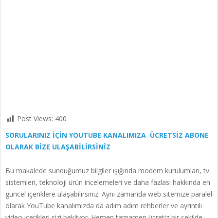
Post Views:
400
SORULARINIZ İÇİN YOUTUBE KANALIMIZA ÜCRETSİZ ABONE
OLARAK BİZE ULAŞABİLİRSİNİZ
Bu makalede sunduğumuz bilgiler ışığında modem kurulumları, tv
sistemleri, teknoloji ürün incelemeleri ve daha fazlası hakkında en
güncel içeriklere ulaşabilirsiniz. Aynı zamanda web sitemize paralel
olarak YouTube kanalımızda da adım adım rehberler ve ayrıntılı
video içerikleri sizi bekliyor. Hemen tamamen ücretiz bir şekilde