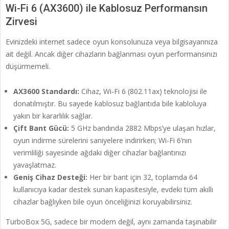
Wi-Fi 6 (AX3600) ile Kablosuz Performansın
Zirvesi
Evinizdeki internet sadece oyun konsolunuza veya bilgisayarınıza
ait değil. Ancak diğer cihazların bağlanması oyun performansınızı
düşürmemeli.
AX3600 Standardı:
Cihaz, Wi-Fi 6 (802.11ax) teknolojisi ile
donatılmıştır. Bu sayede kablosuz bağlantıda bile kabloluya
yakın bir kararlılık sağlar.
Çift Bant Gücü:
5 GHz bandında 2882 Mbps’ye ulaşan hızlar,
oyun indirme sürelerini saniyelere indirirken; Wi-Fi 6’nın
verimliliği sayesinde ağdaki diğer cihazlar bağlantınızı
yavaşlatmaz.
Geniş Cihaz Desteği:
Her bir bant için 32, toplamda 64
kullanıcıya kadar destek sunan kapasitesiyle, evdeki tüm akıllı
cihazlar bağlıyken bile oyun önceliğinizi koruyabilirsiniz.
TurboBox 5G, sadece bir modem değil, aynı zamanda taşınabilir