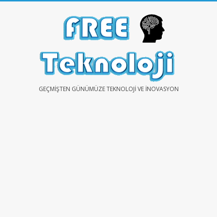
Skip
to
content
FREE
GEÇMIŞTEN GÜNÜMÜZE TEKNOLOJI VE İNOVASYON
TEKNOLOJİ