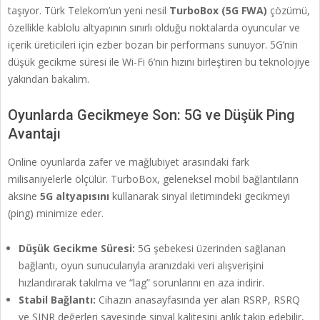
taşıyor. Türk Telekom’un yeni nesil
TurboBox (5G FWA)
çözümü,
özellikle kablolu altyapının sınırlı olduğu noktalarda oyuncular ve
içerik üreticileri için ezber bozan bir performans sunuyor
. 5G’nin
düşük gecikme süresi ile Wi-Fi 6’nın hızını birleştiren bu teknolojiye
yakından bakalım.
Oyunlarda Gecikmeye Son: 5G ve Düşük Ping
Avantajı
Online oyunlarda zafer ve mağlubiyet arasındaki fark
milisaniyelerle ölçülür. TurboBox, geleneksel mobil bağlantıların
aksine
5G altyapısını
kullanarak sinyal iletimindeki gecikmeyi
(ping) minimize eder
.
Düşük Gecikme Süresi:
5G şebekesi üzerinden sağlanan
bağlantı, oyun sunucularıyla aranızdaki veri alışverişini
hızlandırarak takılma ve “lag” sorunlarını en aza indirir.
Stabil Bağlantı:
Cihazın anasayfasında yer alan RSRP, RSRQ
ve SINR değerleri sayesinde sinyal kalitesini anlık takip edebilir,