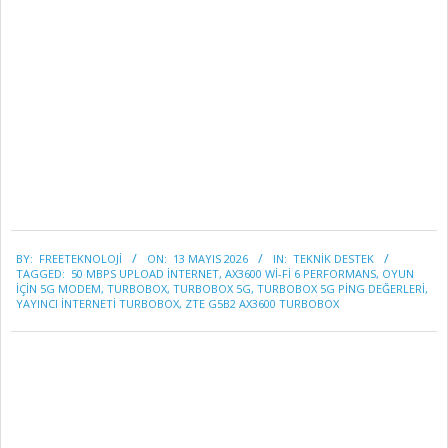
2026-
BY:
FREETEKNOLOJI
ON:
13 MAYIS 2026
IN:
TEKNİK DESTEK
05-
TAGGED:
50 MBPS UPLOAD INTERNET
,
AX3600 WI-FI 6 PERFORMANS
,
OYUN
13
IÇIN 5G MODEM
,
TURBOBOX
,
TURBOBOX 5G
,
TURBOBOX 5G PING DEĞERLERI
,
YAYINCI INTERNETI TURBOBOX
,
ZTE G5B2 AX3600 TURBOBOX