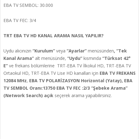
EBA TV SEMBOL: 30.000
EBA TV FEC: 3/4
TRT EBA TV HD KANAL ARAMA NASIL YAPILIR?
Uydu alıcınızın
“Kurulum”
veya
“Ayarlar”
menüsünden
, “Tek
Kanal Arama”
alt menüsünde,
“Uydu”
kısmında
“Türksat 42°
E”
ve frekans bölümlerine TRT-EBA TV İlkokul HD, TRT-EBA TV
Ortaokul HD, TRT-EBA TV Lise HD kanalları için
EBA TV FREKANS
12084 MHz
,
EBA TV POLARİZASYON
Horizontal (Yatay), EBA
TV SEMBOL
Oranı:13750 EBA TV FEC
:2/3 “Şebeke Arama”
(Network Search) açık
seçerek arama yapabilirsiniz.