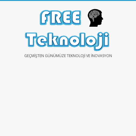
Skip
to
content
FREE
GEÇMIŞTEN GÜNÜMÜZE TEKNOLOJI VE İNOVASYON
TEKNOLOJİ