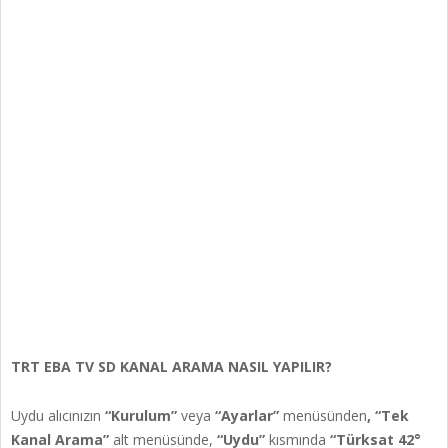
TRT EBA TV SD KANAL ARAMA NASIL YAPILIR?
Uydu alıcınızın
“Kurulum”
veya
“Ayarlar”
menüsünden
, “Tek
Kanal Arama”
alt menüsünde,
“Uydu”
kısmında
“Türksat 42°