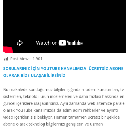
Post Views:
1.901
SORULARINIZ İÇİN YOUTUBE KANALIMIZA ÜCRETSİZ ABONE
OLARAK BİZE ULAŞABİLİRSİNİZ
Bu makalede sunduğumuz bilgiler ışığında modem kurulumları, tv
sistemleri, teknoloji ürün incelemeleri ve daha fazlası hakkında en
güncel içeriklere ulaşabilirsiniz. Aynı zamanda web sitemize paralel
olarak YouTube kanalımızda da adım adım rehberler ve ayrıntılı
video içerikleri sizi bekliyor. Hemen tamamen ücretiz bir şekilde
abone olarak teknoloji bilgilerinizi genişletin ve uzman