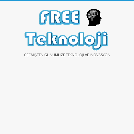
Skip
to
content
FREE
GEÇMIŞTEN GÜNÜMÜZE TEKNOLOJI VE İNOVASYON
TEKNOLOJİ