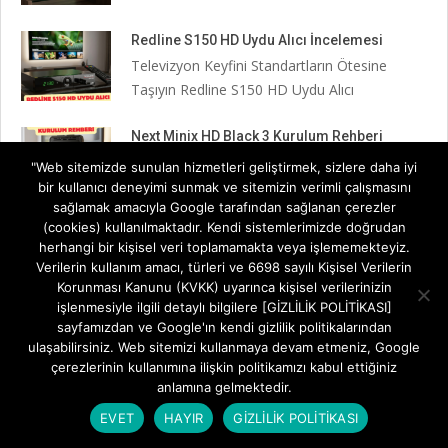
Redline S150 HD Uydu Alıcı İncelemesi
Televizyon Keyfini Standartların Ötesine
Taşıyın Redline S150 HD Uydu Alıcı
Next Minix HD Black 3 Kurulum Rehberi
Next Minix HD Black 3 Kurulum Rehberi: Adım
"Web sitemizde sunulan hizmetleri geliştirmek, sizlere daha iyi
Adım Televizyon
bir kullanıcı deneyimi sunmak ve sitemizin verimli çalışmasını
sağlamak amacıyla Google tarafından sağlanan çerezler
(cookies) kullanılmaktadır. Kendi sistemlerimizde doğrudan
NEXT Minix HD Black 3 İNCELEME
herhangi bir kişisel veri toplamamakta veya işlememekteyiz.
Küçük Boyut, Dev Performans: Minix HD
Verilerin kullanım amacı, türleri ve 6698 sayılı Kişisel Verilerin
Black III ile Televizyon
Korunması Kanunu (KVKK) uyarınca kişisel verilerinizin
işlenmesiyle ilgili detaylı bilgilere [GİZLİLİK POLİTİKASI]
sayfamızdan ve Google'ın kendi gizlilik politikalarından
Next 2023 Full HD Uydu Alıcısı İncelemesi
ulaşabilirsiniz. Web sitemizi kullanmaya devam etmeniz, Google
Televizyon İzleme Deneyiminde Yerli Güç:
çerezlerinin kullanımına ilişkin politikamızı kabul ettiğiniz
Next 2023 Full HD Uydu
anlamına gelmektedir.
EVET
HAYIR
GİZLİLİK POLİTİKASI
Next Kanky HD Gold Uydu Alıcısı İncelemesi