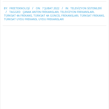
2022-
BY:
FREETEKNOLOJI
ON:
7 ŞUBAT 2022
IN:
TELEVİZYON SİSTEMLERİ
02-
TAGGED:
ÇANAK ANTEN FREKANSLARI
,
TELEVIZYON FREKANSLARI
,
07
TÜRKSAT 4A FREKANS
,
TÜRKSAT 4A GÜNCEL FREKANSLARI
,
TÜRKSAT FREKANS
,
TÜRKSAT UYDU FREKANSI
,
UYDU FREKANSLARI