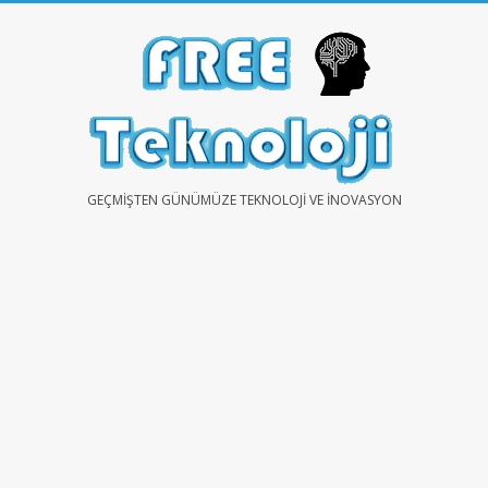
Skip
to
content
FREE
GEÇMIŞTEN GÜNÜMÜZE TEKNOLOJI VE İNOVASYON
TEKNOLOJİ