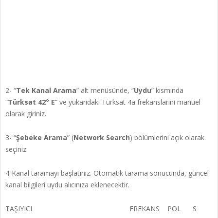
2- “
Tek Kanal Arama
” alt menüsünde, “
Uydu
” kısmında
“
Türksat 42° E
” ve yukarıdaki Türksat 4a frekanslarını manuel
olarak giriniz.
3- “
Şebeke Arama
” (
Network Search
) bölümlerini açık olarak
seçiniz.
4-Kanal taramayı başlatınız. Otomatik tarama sonucunda, güncel
kanal bilgileri uydu alıcınıza eklenecektir.
TAŞIYICI FREKANS POL S