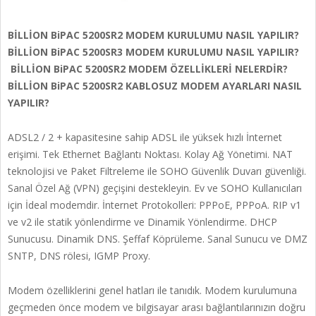
BİLLİON BiPAC 5200SR2 MODEM KURULUMU NASIL YAPILIR?
BİLLİON BiPAC 5200SR3 MODEM KURULUMU NASIL YAPILIR?
BİLLİON BiPAC 5200SR2 MODEM ÖZELLİKLERİ NELERDİR?
BİLLİON BiPAC 5200SR2 KABLOSUZ MODEM AYARLARI NASIL
YAPILIR?
ADSL2 / 2 + kapasitesine sahip ADSL ile yüksek hızlı İnternet
erişimi. Tek Ethernet Bağlantı Noktası. Kolay Ağ Yönetimi. NAT
teknolojisi ve Paket Filtreleme ile SOHO Güvenlik Duvarı güvenliği.
Sanal Özel Ağ (VPN) geçişini destekleyin. Ev ve SOHO Kullanıcıları
için İdeal modemdir. İnternet Protokolleri: PPPoE, PPPoA. RIP v1
ve v2 ile statik yönlendirme ve Dinamik Yönlendirme. DHCP
Sunucusu. Dinamik DNS. Şeffaf Köprüleme. Sanal Sunucu ve DMZ
SNTP, DNS rölesi, IGMP Proxy.
Modem özelliklerini genel hatları ile tanıdık. Modem kurulumuna
geçmeden önce modem ve bilgisayar arası bağlantılarınızın doğru