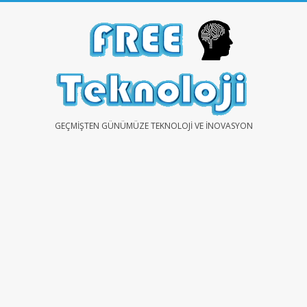
Skip
to
content
FREE
GEÇMIŞTEN GÜNÜMÜZE TEKNOLOJI VE İNOVASYON
TEKNOLOJİ