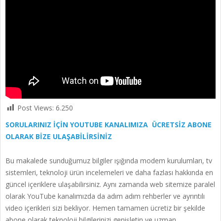
Post Views:
6.250
SORULARINIZ İÇİN YOUTUBE KANALIMIZA ÜCRETSİZ ABONE
OLARAK BİZE ULAŞABİLİRSİNİZ
Bu makalede sunduğumuz bilgiler ışığında modem kurulumları, tv
sistemleri, teknoloji ürün incelemeleri ve daha fazlası hakkında en
güncel içeriklere ulaşabilirsiniz. Aynı zamanda web sitemize paralel
olarak YouTube kanalımızda da adım adım rehberler ve ayrıntılı
video içerikleri sizi bekliyor. Hemen tamamen ücretiz bir şekilde
abone olarak teknoloji bilgilerinizi genişletin ve uzman