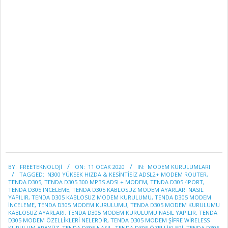
2020-
BY:
FREETEKNOLOJI
ON:
11 OCAK 2020
IN:
MODEM KURULUMLARI
01-
TAGGED:
N300 YÜKSEK HIZDA & KESINTISIZ ADSL2+ MODEM ROUTER
,
11
TENDA D305
,
TENDA D305 300 MPBS ADSL+ MODEM
,
TENDA D305 4PORT
,
TENDA D305 INCELEME
,
TENDA D305 KABLOSUZ MODEM AYARLARI NASIL
YAPILIR
,
TENDA D305 KABLOSUZ MODEM KURULUMU
,
TENDA D305 MODEM
INCELEME
,
TENDA D305 MODEM KURULUMU
,
TENDA D305 MODEM KURULUMU
KABLOSUZ AYARLARI
,
TENDA D305 MODEM KURULUMU NASIL YAPILIR
,
TENDA
D305 MODEM ÖZELLİKLERİ NELERDİR
,
TENDA D305 MODEM ŞIFRE WIRELESS
KURULUM ARAYÜZ
,
TENDA D305 NASIL
,
TENDA D305 ÖZELLIKLERI
,
TENDA D305