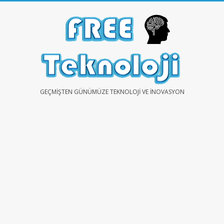
Skip
to
content
FREE
GEÇMIŞTEN GÜNÜMÜZE TEKNOLOJI VE İNOVASYON
TEKNOLOJİ