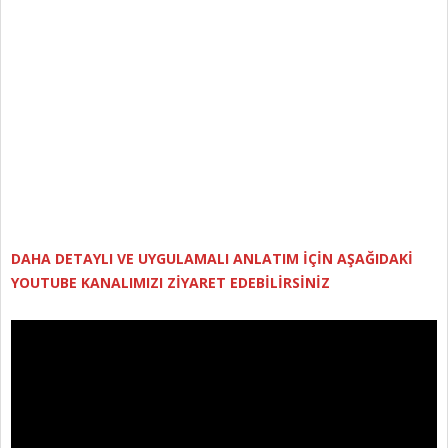
DAHA DETAYLI VE UYGULAMALI ANLATIM İÇİN AŞAĞIDAKİ
YOUTUBE KANALIMIZI ZİYARET EDEBİLİRSİNİZ