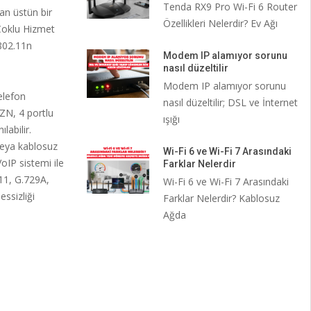
Tenda RX9 Pro Wi-Fi 6 Router
an üstün bir
Özellikleri Nelerdir? Ev Ağı
Çoklu Hizmet
802.11n
Modem IP alamıyor sorunu
nasıl düzeltilir
Modem IP alamıyor sorunu
elefon
nasıl düzeltilir; DSL ve İnternet
ZN, 4 portlu
ışığı
labilir.
 veya kablosuz
Wi-Fi 6 ve Wi-Fi 7 Arasındaki
IP sistemi ile
Farklar Nelerdir
11, G.729A,
Wi-Fi 6 ve Wi-Fi 7 Arasındaki
essizliği
Farklar Nelerdir? Kablosuz
Ağda