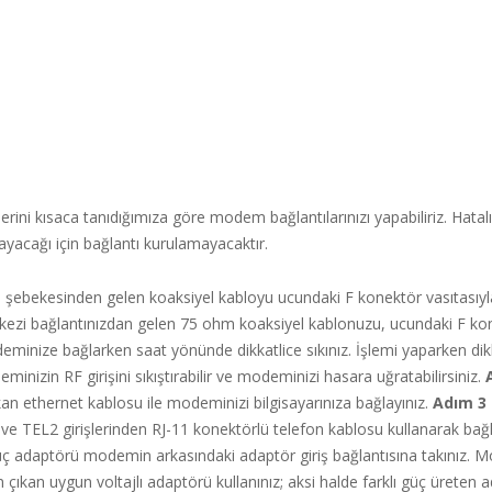
rini kısaca tanıdığımıza göre modem bağlantılarınızı yapabiliriz. Hatal
cağı için bağlantı kurulamayacaktır.
 şebekesinden gelen koaksiyel kabloyu ucundaki F konektör vasıtası
rkezi bağlantınızdan gelen 75 ohm koaksiyel kablonuzu, ucundaki F ko
eminize bağlarken saat yönünde dikkatlice sıkınız. İşlemi yaparken dikk
minizin RF girişini sıkıştırabilir ve modeminizi hasara uğratabilirsiniz.
n ethernet kablosu ile modeminizi bilgisayarınıza bağlayınız.
Adım 3 
 ve TEL2 girişlerinden RJ-11 konektörlü telefon kablosu kullanarak bağla
 adaptörü modemin arkasındaki adaptör giriş bağlantısına takınız. M
n çıkan uygun voltajlı adaptörü kullanınız; aksi halde farklı güç üreten 