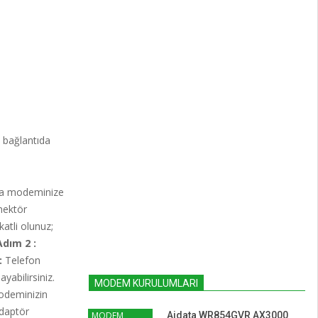
ı bağlantıda
yla modeminize
nektör
atli olunuz;
Adım 2 :
:
Telefon
yabilirsiniz.
MODEM KURULUMLARI
odeminizin
adaptör
MODEM
Aidata WR854GVR AX3000