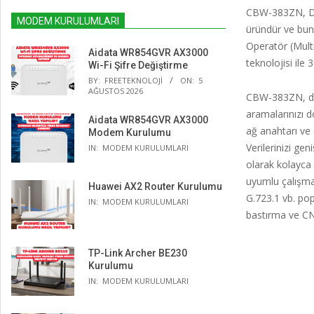
CBW-383ZN, DOC
MODEM KURULUMLARI
üründür ve bun
Operatör (Mult
Aidata WR854GVR AX3000
teknolojisi ile 
Wi-Fi Şifre Değiştirme
BY:
FREETEKNOLOJI
ON:
5
AĞUSTOS 2026
CBW-383ZN, dah
aramalarınızı 
Aidata WR854GVR AX3000
ağ anahtarı ve 
Modem Kurulumu
Verilerinizi ge
IN:
MODEM KURULUMLARI
olarak kolayca
uyumlu çalışmak
Huawei AX2 Router Kurulumu
G.723.1 vb. popü
IN:
MODEM KURULUMLARI
bastırma ve CNG
TP-Link Archer BE230
Kurulumu
IN:
MODEM KURULUMLARI