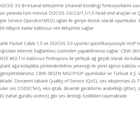
SIS 3.0 8×4 kanal birleştirme (channel bonding) fonksiyonlarını sun
un yanında tüm mevcut DOCSIS 3.0/2.0/1.1/1.0 head-end araçları ve 
iple Service Operator/MSO) ağları ile geriye dönük olarak uyumludur. 
300 Mbps’e kadar kablosuz veri iletişimini sağlar.
ili Packet Cable 1.5 ve DOCSIS 3.0 uyumlu spesifikasyonuyla VoIP t
doğrudan internet bağlantınız üzerinden yapabilmenizi sağlar. CBW-383
IEEE 802.11n kablosuz fonksiyonu ile yerleşik ağ geçidi olarak da kullanı
nişbant ağa kolaylıkla yönlendirebilme yeteneği ile yerel ağınızı kablolu
 genişletebilirsiniz. CBW-383ZN MGCP/SIP uyumludur ve Türksat A.Ş. Vo
tadır. Donanım tabanlı Quality of Service (QoS), ses sıkıştırması (G.7
ler ses CODEC’leri), eko iptali, dinamik geciktirme arabelleği (jitter), s
 (rahat gürültü üreteci) gibi ses desteği özellikleri taşımaktadır.