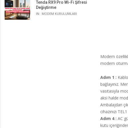
Tenda RX9 Pro Wi-Fi Şifresi
Değiştirme
IN:
MODEM KURULUMLARI
Modem özellikle
modem oturmaya
Adım 1 :
Kablo
bağlayınız. Me
vasıtasıyla mod
aksi halde mode
Ambalajdan çıka
cihazınızı TEL1
Adım 4 :
AC güç
kutu içeriğinde