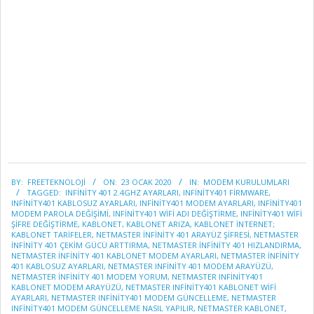
2020-
BY:
FREETEKNOLOJI
ON:
23 OCAK 2020
IN:
MODEM KURULUMLARI
01-
TAGGED:
INFİNİTY 401 2.4GHZ AYARLARI
,
INFINITY401 FIRMWARE
,
23
INFINITY401 KABLOSUZ AYARLARI
,
INFINITY401 MODEM AYARLARI
,
INFINITY401
MODEM PAROLA DEĞIŞIMI
,
INFINITY401 WIFI ADI DEĞIŞTIRME
,
INFINITY401 WIFI
ŞIFRE DEĞIŞTIRME
,
KABLONET
,
KABLONET ARIZA
,
KABLONET INTERNET;
KABLONET TARIFELER
,
NETMASTER INFINITY 401 ARAYÜZ ŞIFRESI
,
NETMASTER
INFINITY 401 ÇEKIM GÜCÜ ARTTIRMA
,
NETMASTER INFINITY 401 HIZLANDIRMA
,
NETMASTER INFINITY 401 KABLONET MODEM AYARLARI
,
NETMASTER INFINITY
401 KABLOSUZ AYARLARI
,
NETMASTER INFINITY 401 MODEM ARAYÜZÜ
,
NETMASTER INFINITY 401 MODEM YORUM
,
NETMASTER INFINITY401
KABLONET MODEM ARAYÜZÜ
,
NETMASTER INFINITY401 KABLONET WIFI
AYARLARI
,
NETMASTER INFINITY401 MODEM GÜNCELLEME
,
NETMASTER
INFINITY401 MODEM GÜNCELLEME NASIL YAPILIR
,
NETMASTER KABLONET
,