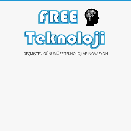
Skip
to
content
FREE
GEÇMIŞTEN GÜNÜMÜZE TEKNOLOJI VE İNOVASYON
TEKNOLOJİ