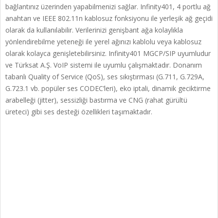
bağlantınız üzerinden yapabilmenizi sağlar. Infinity401, 4 portlu ağ
anahtarı ve IEEE 802.11n kablosuz fonksiyonu ile yerleşik ağ geçidi
olarak da kullanılabilir. Verilerinizi genişbant ağa kolaylıkla
yönlendirebilme yeteneği ile yerel ağınızı kablolu veya kablosuz
olarak kolayca genişletebilirsiniz. Infinity401 MGCP/SIP uyumludur
ve Türksat A.Ş. VoIP sistemi ile uyumlu çalışmaktadır. Donanım
tabanlı Quality of Service (QoS), ses sıkıştırması (G.711, G.729A,
G.723.1 vb. popüler ses CODEC’leri), eko iptali, dinamik geciktirme
arabelleği (jitter), sessizliği bastırma ve CNG (rahat gürültü
üreteci) gibi ses desteği özellikleri taşımaktadır.