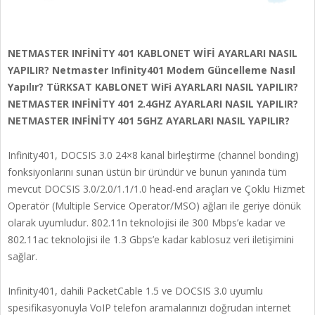
NETMASTER INFİNİTY 401 KABLONET WİFİ AYARLARI NASIL
YAPILIR? Netmaster Infinity401 Modem Güncelleme Nasıl
Yapılır?
TüRKSAT KABLONET WiFi AYARLARI NASIL YAPILIR?
NETMASTER INFİNİTY 401 2.4GHZ AYARLARI NASIL YAPILIR?
NETMASTER INFİNİTY 401 5GHZ AYARLARI NASIL YAPILIR?
Infinity401, DOCSIS 3.0 24×8 kanal birleştirme (channel bonding)
fonksiyonlarını sunan üstün bir üründür ve bunun yanında tüm
mevcut DOCSIS 3.0/2.0/1.1/1.0 head-end araçları ve Çoklu Hizmet
Operatör (Multiple Service Operator/MSO) ağları ile geriye dönük
olarak uyumludur. 802.11n teknolojisi ile 300 Mbps’e kadar ve
802.11ac teknolojisi ile 1.3 Gbps’e kadar kablosuz veri iletişimini
sağlar.
Infinity401, dahili PacketCable 1.5 ve DOCSIS 3.0 uyumlu
spesifikasyonuyla VoIP telefon aramalarınızı doğrudan internet