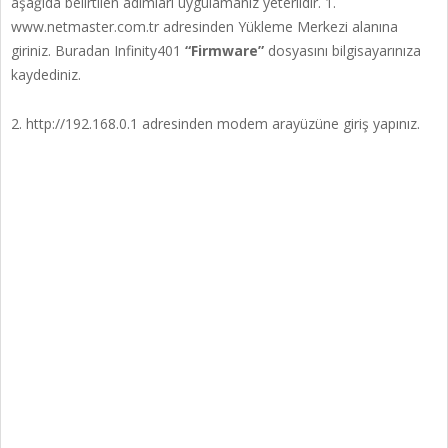
aşağıda belirtilen adımları uygulamanız yeterlidir. 1.
www.netmaster.com.tr adresinden Yükleme Merkezi alanına
giriniz. Buradan Infinity401
“Firmware”
dosyasını bilgisayarınıza
kaydediniz.
2. http://192.168.0.1 adresinden modem arayüzüne giriş yapınız.