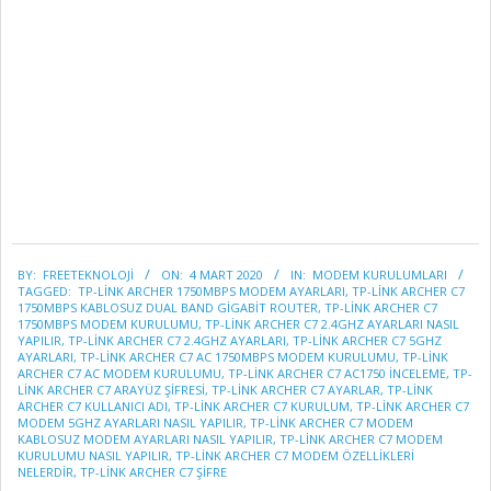
2020-
BY:
FREETEKNOLOJI
ON:
4 MART 2020
IN:
MODEM KURULUMLARI
03-
TAGGED:
TP-LINK ARCHER 1750MBPS MODEM AYARLARI
,
TP-LINK ARCHER C7
04
1750MBPS KABLOSUZ DUAL BAND GIGABIT ROUTER
,
TP-LINK ARCHER C7
1750MBPS MODEM KURULUMU
,
TP-LINK ARCHER C7 2.4GHZ AYARLARI NASIL
YAPILIR
,
TP-LINK ARCHER C7 2.4GHZ AYARLARI
,
TP-LINK ARCHER C7 5GHZ
AYARLARI
,
TP-LINK ARCHER C7 AC 1750MBPS MODEM KURULUMU
,
TP-LINK
ARCHER C7 AC MODEM KURULUMU
,
TP-LINK ARCHER C7 AC1750 INCELEME
,
TP-
LINK ARCHER C7 ARAYÜZ ŞIFRESI
,
TP-LINK ARCHER C7 AYARLAR
,
TP-LINK
ARCHER C7 KULLANICI ADI
,
TP-LINK ARCHER C7 KURULUM
,
TP-LINK ARCHER C7
MODEM 5GHZ AYARLARI NASIL YAPILIR
,
TP-LINK ARCHER C7 MODEM
KABLOSUZ MODEM AYARLARI NASIL YAPILIR
,
TP-LINK ARCHER C7 MODEM
KURULUMU NASIL YAPILIR
,
TP-LINK ARCHER C7 MODEM ÖZELLİKLERİ
NELERDİR
,
TP-LINK ARCHER C7 ŞIFRE