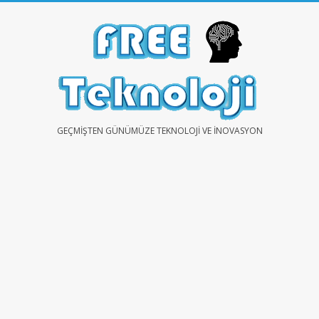
Skip
to
content
FREE
GEÇMIŞTEN GÜNÜMÜZE TEKNOLOJI VE İNOVASYON
TEKNOLOJİ