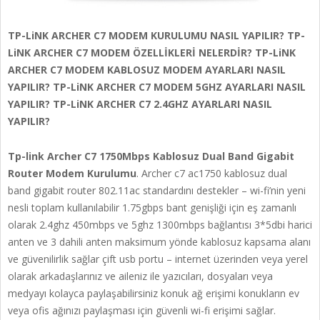
TP-LiNK ARCHER C7 MODEM KURULUMU NASIL YAPILIR? TP-
LiNK ARCHER C7 MODEM ÖZELLİKLERİ NELERDİR? TP-LiNK
ARCHER C7 MODEM KABLOSUZ MODEM AYARLARI NASIL
YAPILIR? TP-LiNK ARCHER C7 MODEM 5GHZ AYARLARI NASIL
YAPILIR? TP-LiNK ARCHER C7 2.4GHZ AYARLARI NASIL
YAPILIR?
Tp-link Archer C7 1750Mbps Kablosuz Dual Band Gigabit
Router Modem Kurulumu
. Archer c7 ac1750 kablosuz dual
band gigabit router 802.11ac standardını destekler – wi-fi’nin yeni
nesli toplam kullanılabilir 1.75gbps bant genişliği için eş zamanlı
olarak 2.4ghz 450mbps ve 5ghz 1300mbps bağlantısı 3*5dbi harici
anten ve 3 dahili anten maksimum yönde kablosuz kapsama alanı
ve güvenilirlik sağlar çift usb portu – internet üzerinden veya yerel
olarak arkadaşlarınız ve aileniz ile yazıcıları, dosyaları veya
medyayı kolayca paylaşabilirsiniz konuk ağ erişimi konukların ev
veya ofis ağınızı paylaşması için güvenli wi-fi erişimi sağlar.