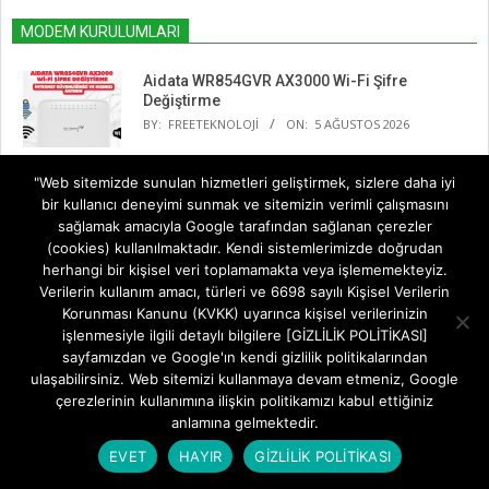
MODEM KURULUMLARI
Aidata WR854GVR AX3000 Wi-Fi Şifre
Değiştirme
BY:
FREETEKNOLOJI
ON:
5 AĞUSTOS 2026
"Web sitemizde sunulan hizmetleri geliştirmek, sizlere daha iyi
Aidata WR854GVR AX3000 Modem Kurulumu
bir kullanıcı deneyimi sunmak ve sitemizin verimli çalışmasını
IN:
MODEM KURULUMLARI
sağlamak amacıyla Google tarafından sağlanan çerezler
(cookies) kullanılmaktadır. Kendi sistemlerimizde doğrudan
herhangi bir kişisel veri toplamamakta veya işlememekteyiz.
Huawei AX2 Router Kurulumu
Verilerin kullanım amacı, türleri ve 6698 sayılı Kişisel Verilerin
IN:
MODEM KURULUMLARI
Korunması Kanunu (KVKK) uyarınca kişisel verilerinizin
işlenmesiyle ilgili detaylı bilgilere [GİZLİLİK POLİTİKASI]
sayfamızdan ve Google'ın kendi gizlilik politikalarından
ulaşabilirsiniz. Web sitemizi kullanmaya devam etmeniz, Google
TP-Link Archer BE230 Kurulumu
çerezlerinin kullanımına ilişkin politikamızı kabul ettiğiniz
IN:
MODEM KURULUMLARI
anlamına gelmektedir.
EVET
HAYIR
GİZLİLİK POLİTİKASI