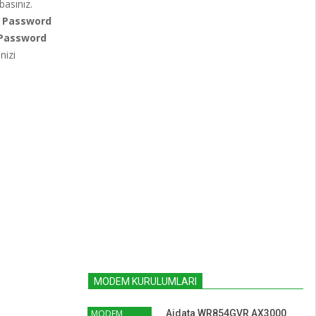
asınız.
.
Password
 Password
nizi
MODEM KURULUMLARI
MODEM
Aidata WR854GVR AX3000