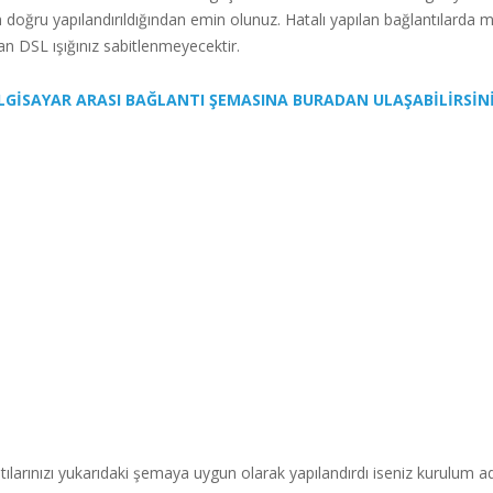
ın doğru yapılandırıldığından emin olunuz. Hatalı yapılan bağlantılarda
an DSL ışığınız sabitlenmeyecektir.
LGİSAYAR ARASI BAĞLANTI ŞEMASINA BURADAN ULAŞABİLİRSİN
larınızı yukarıdaki şemaya uygun olarak yapılandırdı iseniz kurulum a