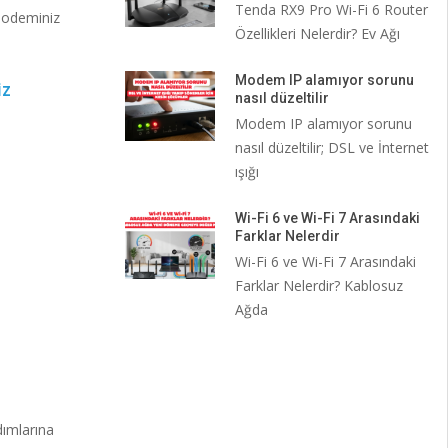
Tenda RX9 Pro Wi-Fi 6 Router
 modeminiz
Özellikleri Nelerdir? Ev Ağı
Modem IP alamıyor sorunu
İZ
nasıl düzeltilir
Modem IP alamıyor sorunu
nasıl düzeltilir; DSL ve İnternet
ışığı
Wi-Fi 6 ve Wi-Fi 7 Arasındaki
Farklar Nelerdir
Wi-Fi 6 ve Wi-Fi 7 Arasındaki
Farklar Nelerdir? Kablosuz
Ağda
dımlarına