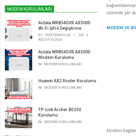
bağlantılarınız
MODEM KURULUMLARI
üzerinde yer al
Aidata WR854GVR AX3000
MODEM VE Bİ
Wi-Fi Şifre Değiştirme
BY:
FREETEKNOLOJI
ON:
5
AĞUSTOS 2026
Aidata WR854GVR AX3000
Modem Kurulumu
IN:
MODEM KURULUMLARI
Huawei AX2 Router Kurulumu
IN:
MODEM KURULUMLARI
TP-Link Archer BE230
Kurulumu
IN:
MODEM KURULUMLARI
Modem bağlantı