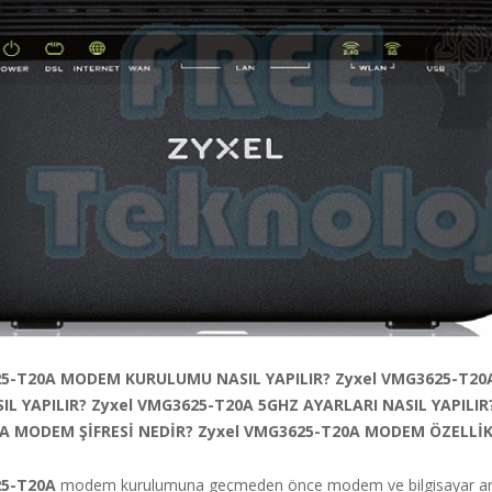
25-T20A MODEM KURULUMU NASIL YAPILIR? Zyxel VMG3625-T20
IL YAPILIR? Zyxel VMG3625-T20A 5GHZ AYARLARI NASIL YAPILIR?
A MODEM ŞİFRESİ NEDİR? Zyxel VMG3625-T20A MODEM ÖZELLİK
25-T20A
modem kurulumuna geçmeden önce modem ve bilgisayar ar