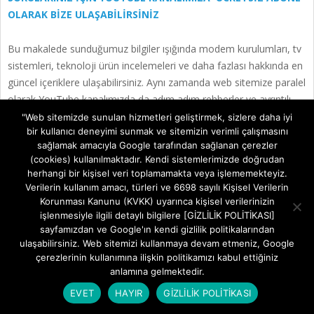
OLARAK BİZE ULAŞABİLİRSİNİZ
Bu makalede sunduğumuz bilgiler ışığında modem kurulumları, tv
sistemleri, teknoloji ürün incelemeleri ve daha fazlası hakkında en
güncel içeriklere ulaşabilirsiniz. Aynı zamanda web sitemize paralel
olarak YouTube kanalımızda da adım adım rehberler ve ayrıntılı
video içerikleri sizi bekliyor. Hemen tamamen ücretiz bir şekilde
"Web sitemizde sunulan hizmetleri geliştirmek, sizlere daha iyi
bir kullanıcı deneyimi sunmak ve sitemizin verimli çalışmasını
abone olarak teknoloji bilgilerinizi genişletin ve uzman
sağlamak amacıyla Google tarafından sağlanan çerezler
görüşlerimizle cihazlarınızı en verimli şekilde kullanmayı öğrenin!
(cookies) kullanılmaktadır. Kendi sistemlerimizde doğrudan
Aklınıza takılan tüm sorularda aşağıdaki youtube kanalımızdan
herhangi bir kişisel veri toplamamakta veya işlememekteyiz.
abone olarak ücretsiz destek alabilirsiniz.
BURADAN ÜCRETSİZ
Verilerin kullanım amacı, türleri ve 6698 sayılı Kişisel Verilerin
ABONE OLABİLİRSİNİZ!!!
Korunması Kanunu (KVKK) uyarınca kişisel verilerinizin
işlenmesiyle ilgili detaylı bilgilere [GİZLİLİK POLİTİKASI]
sayfamızdan ve Google'ın kendi gizlilik politikalarından
ulaşabilirsiniz. Web sitemizi kullanmaya devam etmeniz, Google
çerezlerinin kullanımına ilişkin politikamızı kabul ettiğiniz
anlamına gelmektedir.
EVET
HAYIR
GİZLİLİK POLİTİKASI