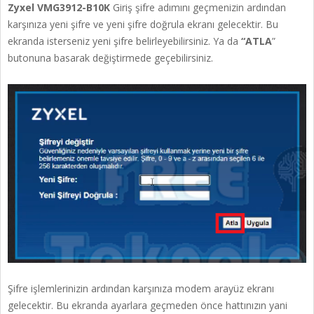
Zyxel VMG3912-B10K
Giriş şifre adımını geçmenizin ardından
karşınıza yeni şifre ve yeni şifre doğrula ekranı gelecektir. Bu
ekranda isterseniz yeni şifre belirleyebilirsiniz. Ya da
“ATLA
”
butonuna basarak değiştirmede geçebilirsiniz.
Şifre işlemlerinizin ardından karşınıza modem arayüz ekranı
gelecektir. Bu ekranda ayarlara geçmeden önce hattınızın yani