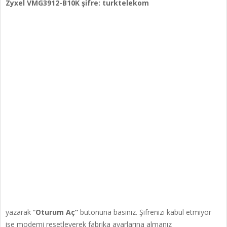
Zyxel VMG3912-B10K şifre: turktelekom
yazarak “
Oturum Aç”
butonuna basınız. Şifrenizi kabul etmiyor
ise modemi resetleyerek fabrika ayarlarına almanız