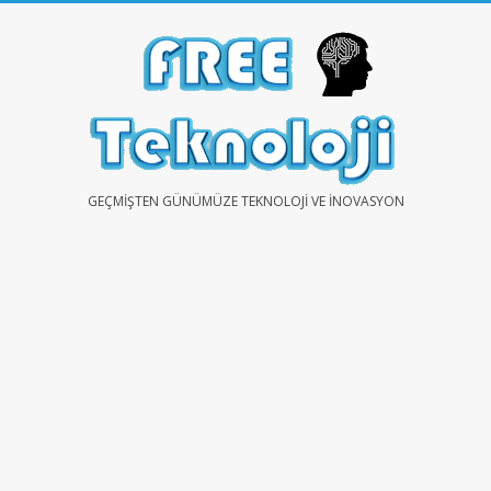
Skip
to
content
FREE
GEÇMIŞTEN GÜNÜMÜZE TEKNOLOJI VE İNOVASYON
TEKNOLOJİ