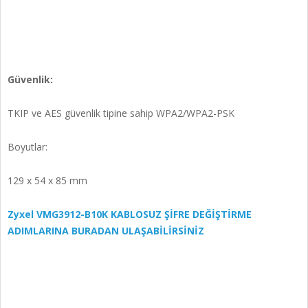
Güvenlik:
TKIP ve AES güvenlik tipine sahip WPA2/WPA2-PSK
Boyutlar:
129 x 54 x 85 mm
Zyxel VMG3912-B10K KABLOSUZ ŞİFRE DEĞİŞTİRME
ADIMLARINA BURADAN ULAŞABİLİRSİNİZ