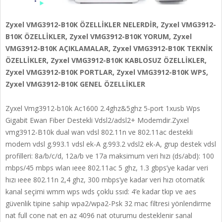
Zyxel VMG3912-B10K ÖZELLİKLER NELERDİR, Zyxel VMG3912-
B10K ÖZELLİKLER, Zyxel VMG3912-B10K YORUM, Zyxel
VMG3912-B10K AÇIKLAMALAR, Zyxel VMG3912-B10K TEKNİK
ÖZELLİKLER, Zyxel VMG3912-B10K KABLOSUZ ÖZELLİKLER,
Zyxel VMG3912-B10K PORTLAR, Zyxel VMG3912-B10K WPS,
Zyxel VMG3912-B10K GENEL ÖZELLİKLER
Zyxel Vmg3912-b10k Ac1600 2.4ghz&5ghz 5-port 1xusb Wps
Gigabit Ewan Fiber Destekli Vdsl2/adsl2+ Modemdir.Zyxel
vmg3912-B10k dual wan vdsl 802.11n ve 802.11ac destekli
modem vdsl g.993.1 vdsl ek-A g.993.2 vdsl2 ek-A, grup destek vdsl
profilleri: 8a/b/c/d, 12a/b ve 17a maksimum veri hızı (ds/abd): 100
mbps/45 mbps wlan ıeee 802.11ac 5 ghz, 1.3 gbps’ye kadar veri
hızı ıeee 802.11n 2,4 ghz, 300 mbps’ye kadar veri hızı otomatik
kanal seçimi wmm wps wds çoklu ssıd: 4’e kadar tkıp ve aes
güvenlik tipine sahip wpa2/wpa2-Psk 32 mac filtresi yönlendirme
nat full cone nat en az 4096 nat oturumu desteklenir sanal