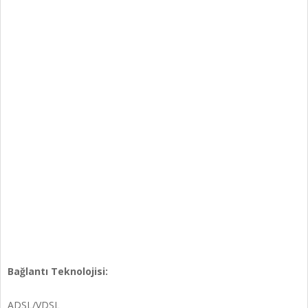
Bağlantı Teknolojisi:
ADSL/VDSL