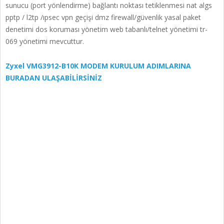
sunucu (port yönlendirme) bağlantı noktası tetiklenmesi nat algs
pptp / l2tp /ıpsec vpn geçişi dmz firewall/güvenlik yasal paket
denetimi dos koruması yönetim web tabanlı/telnet yönetimi tr-
069 yönetimi mevcuttur.
Zyxel VMG3912-B10K MODEM KURULUM ADIMLARINA
BURADAN ULAŞABİLİRSİNİZ