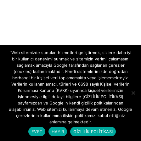
"Web sitemizde sunulan hizmetleri geliştirmek, sizlere daha iyi
bir kullanıcı deneyimi sunmak ve sitemizin verimli çalışmasını
MODEM KURULUMLARI
sağlamak amacıyla Google tarafından sağlanan çerezler
(cookies) kullanılmaktadır. Kendi sistemlerimizde doğrudan
Aidata WR854GVR AX3000 Wi-Fi Şifre
herhangi bir kişisel veri toplamamakta veya işlememekteyiz.
Değiştirme
Verilerin kullanım amacı, türleri ve 6698 sayılı Kişisel Verilerin
BY:
FREETEKNOLOJI
ON:
5 AĞUSTOS 2026
Korunması Kanunu (KVKK) uyarınca kişisel verilerinizin
işlenmesiyle ilgili detaylı bilgilere [GİZLİLİK POLİTİKASI]
sayfamızdan ve Google'ın kendi gizlilik politikalarından
Aidata WR854GVR AX3000 Modem Kurulumu
ulaşabilirsiniz. Web sitemizi kullanmaya devam etmeniz, Google
IN:
MODEM KURULUMLARI
çerezlerinin kullanımına ilişkin politikamızı kabul ettiğiniz
anlamına gelmektedir.
EVET
HAYIR
GİZLİLİK POLİTİKASI
Huawei AX2 Router Kurulumu