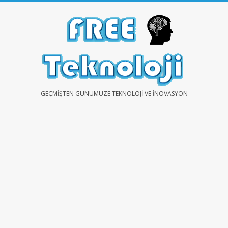
Skip
to
content
FREE
GEÇMIŞTEN GÜNÜMÜZE TEKNOLOJI VE İNOVASYON
TEKNOLOJİ