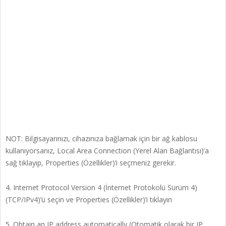
NOT: Bilgisayarınızı, cihazınıza bağlamak için bir ağ kablosu
kullanıyorsanız, Local Area Connection (Yerel Alan Bağlantısı)’a
sağ tıklayıp, Properties (Özellikler)’i seçmeniz gerekir.
4. Internet Protocol Version 4 (İnternet Protokolü Sürüm 4)
(TCP/IPv4)’ü seçin ve Properties (Özellikler)’i tıklayın
5. Obtain an IP address automatically (Otomatik olarak bir IP