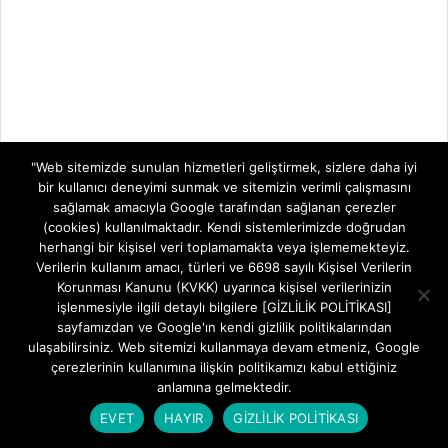
"Web sitemizde sunulan hizmetleri geliştirmek, sizlere daha iyi
bir kullanıcı deneyimi sunmak ve sitemizin verimli çalışmasını
sağlamak amacıyla Google tarafından sağlanan çerezler
(cookies) kullanılmaktadır. Kendi sistemlerimizde doğrudan
herhangi bir kişisel veri toplamamakta veya işlememekteyiz.
Verilerin kullanım amacı, türleri ve 6698 sayılı Kişisel Verilerin
MODEM KURULUMLARI
Korunması Kanunu (KVKK) uyarınca kişisel verilerinizin
işlenmesiyle ilgili detaylı bilgilere [GİZLİLİK POLİTİKASI]
Aidata WR854GVR AX3000 Wi-Fi Şifre
sayfamızdan ve Google'ın kendi gizlilik politikalarından
Değiştirme
ulaşabilirsiniz. Web sitemizi kullanmaya devam etmeniz, Google
BY:
FREETEKNOLOJI
ON:
5 AĞUSTOS 2026
çerezlerinin kullanımına ilişkin politikamızı kabul ettiğiniz
anlamına gelmektedir.
Aidata WR854GVR AX3000 Modem Kurulumu
EVET
HAYIR
GİZLİLİK POLİTİKASI
IN:
MODEM KURULUMLARI