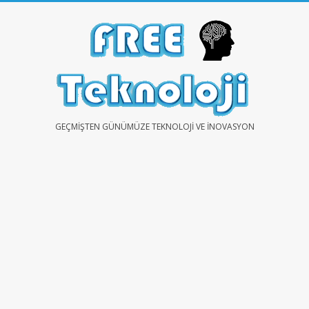
Skip
to
content
FREE
GEÇMIŞTEN GÜNÜMÜZE TEKNOLOJI VE İNOVASYON
TEKNOLOJİ